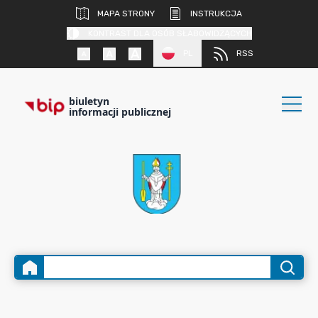
MAPA STRONY
INSTRUKCJA
KONTRAST DLA OSÓB SŁABOWIDZĄCYCH
PL
RSS
biuletyn
informacji publicznej