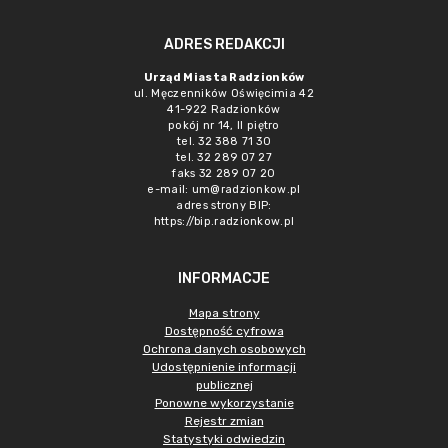
ADRES REDAKCJI
Urząd Miasta Radzionków
ul. Męczenników Oświęcimia 42
41-922 Radzionków
pokój nr 14, II piętro
tel. 32 388 71 30
tel. 32 289 07 27
faks 32 289 07 20
e-mail:
um@radzionkow.pl
adres strony BIP:
https://bip.radzionkow.pl
INFORMACJE
Mapa strony
Dostępność cyfrowa
Ochrona danych osobowych
Udostępnienie informacji
publicznej
Ponowne wykorzystanie
Rejestr zmian
Statystyki odwiedzin