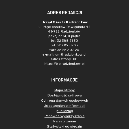
ADRES REDAKCJI
Urząd Miasta Radzionków
ul. Męczenników Oświęcimia 42
41-922 Radzionków
pokój nr 14, II piętro
tel. 32 388 71 30
tel. 32 289 07 27
faks 32 289 07 20
e-mail:
um@radzionkow.pl
adres strony BIP:
https://bip.radzionkow.pl
INFORMACJE
Mapa strony
Dostępność cyfrowa
Ochrona danych osobowych
Udostępnienie informacji
publicznej
Ponowne wykorzystanie
Rejestr zmian
Statystyki odwiedzin