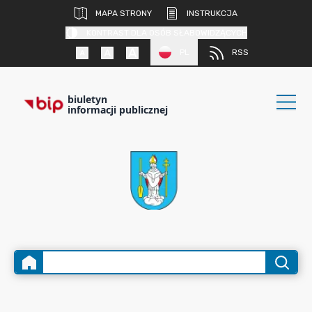
MAPA STRONY
INSTRUKCJA
KONTRAST DLA OSÓB SŁABOWIDZĄCYCH
PL
RSS
biuletyn
informacji publicznej