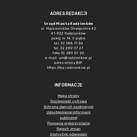
ADRES REDAKCJI
Urząd Miasta Radzionków
ul. Męczenników Oświęcimia 42
41-922 Radzionków
pokój nr 14, II piętro
tel. 32 388 71 30
tel. 32 289 07 27
faks 32 289 07 20
e-mail:
um@radzionkow.pl
adres strony BIP:
https://bip.radzionkow.pl
INFORMACJE
Mapa strony
Dostępność cyfrowa
Ochrona danych osobowych
Udostępnienie informacji
publicznej
Ponowne wykorzystanie
Rejestr zmian
Statystyki odwiedzin