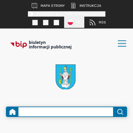
MAPA STRONY
INSTRUKCJA
KONTRAST DLA OSÓB SŁABOWIDZĄCYCH
PL
RSS
biuletyn
informacji publicznej