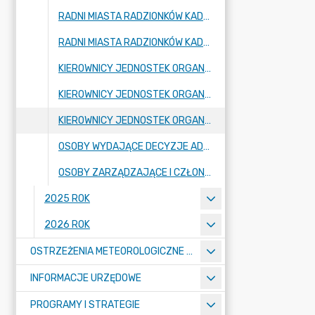
RADNI MIASTA RADZIONKÓW KADENCJA 2018-2023 (KADENCJA PRZEDŁUŻONA DO 30.04.2024 ROKU)
RADNI MIASTA RADZIONKÓW KADENCJA 2024-2029
KIEROWNICY JEDNOSTEK ORGANIZACYJNYCH - SZKOŁY, PRZEDSZKOLA
KIEROWNICY JEDNOSTEK ORGANIZACYJNYCH GMINY - JEDNOSTKI BUDŻETOWE
KIEROWNICY JEDNOSTEK ORGANIZACYJNYCH - INSTYTUCJE KULTURY
OSOBY WYDAJĄCE DECYZJE ADMINISTRACYJNE W IMIENIU BURMISTRZA MIASTA
OSOBY ZARZĄDZAJĄCE I CZŁONKOWIE ORGANÓW ZARZĄDZAJĄCYCH GMINNYMI OSOBAMI PRAWNYMI
2025 ROK
2026 ROK
OSTRZEŻENIA METEOROLOGICZNE O ZŁYM STANIE POWIETRZA I INNE
INFORMACJE URZĘDOWE
PROGRAMY I STRATEGIE