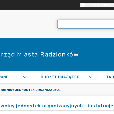
KONTRAST DLA O
 Urząd Miasta Radzionków
AWNE
BUDŻET I MAJĄTEK
TAB
KIEROWNICY JEDNOSTEK ORGANIZACYJNYCH - INSTYTUCJE KULTURY
ownicy jednostek organizacyjnych - instytucje