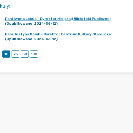
kuły
:
Pani Iwona Labus - Dyrektor Miejskiej Biblioteki Publicznej
(Opublikowano: 2024-06-12)
Pani Justyna Konik - Dyrektor Centrum Kultury "Karolinka"
(Opublikowano: 2024-06-12)
10
25
50
100