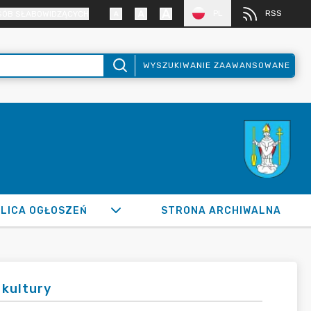
PL
RSS
SÓB SŁABOWIDZĄCYCH
WYSZUKIWANIE ZAAWANSOWANE
LICA OGŁOSZEŃ
STRONA ARCHIWALNA
 kultury