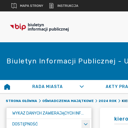
MAPA STRONY
INSTRUKCJA
biuletyn
informacji publicznej
Biuletyn Informacji Publicznej -
RADA MIASTA
AKTY PR
STRONA GŁÓWNA
OŚWIADCZENIA MAJĄTKOWE
2024 ROK
WYKAZ DANYCH ZAWIERAJĄCYCH INFORMACJE O ŚRODOWISKU I JEGO OCHRONIE
kier
DOSTĘPNOŚĆ