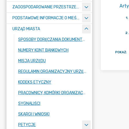
Arty
ZAGOSPODAROWANIE PRZESTRZENNE
PODSTAWOWE INFORMACJE O MIEŚCIE
1
.
URZĄD MIASTA
2
.
SPOSOBY DORĘCZANIA DOKUMENTÓW DO URZĘDU MIASTA RADZIONKÓW
NUMERY KONT BANKOWYCH
POKAŻ
:
MISJA URZĘDU
REGULAMIN ORGANIZACYJNY URZĘDU
KODEKS ETYCZNY
PRACOWNICY, KOMÓRKI ORGANIZACYJNE URZĘDU
SYGNALIŚCI
SKARGI I WNIOSKI
PETYCJE