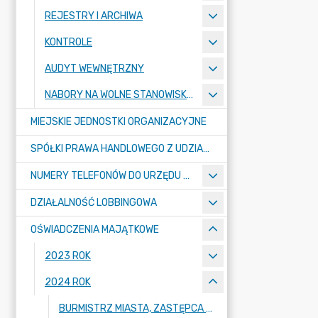
REJESTRY I ARCHIWA
KONTROLE
AUDYT WEWNĘTRZNY
NABORY NA WOLNE STANOWISKA PRACY
MIEJSKIE JEDNOSTKI ORGANIZACYJNE
SPÓŁKI PRAWA HANDLOWEGO Z UDZIAŁEM GMINY
NUMERY TELEFONÓW DO URZĘDU MIASTA, MIEJSKICH JEDNOSTEK ORGANIZACYJNYCH ORAZ SPÓŁEK PRAWA HANDLOWEGO Z UDZIAŁEM GMINY
DZIAŁALNOŚĆ LOBBINGOWA
OŚWIADCZENIA MAJĄTKOWE
2023 ROK
2024 ROK
BURMISTRZ MIASTA, ZASTĘPCA BURMISTRZA MIASTA, SEKRETARZ MIASTA, SKARBNIK MIASTA