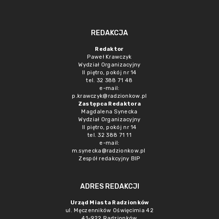
REDAKCJA
Redaktor
Paweł Krawczyk
Wydział Organizacyjny
II piętro, pokój nr 14
tel. 32 388 71 48
e-mail:
p.krawczyk@radzionkow.pl
Zastępca Redaktora
Magdalena Synecka
Wydział Organizacyjny
II piętro, pokój nr 14
tel. 32 388 71 11
e-mail:
m.synecka@radzionkow.pl
Zespół redakcyjny BIP
ADRES REDAKCJI
Urząd Miasta Radzionków
ul. Męczenników Oświęcimia 42
41-922 Radzionków