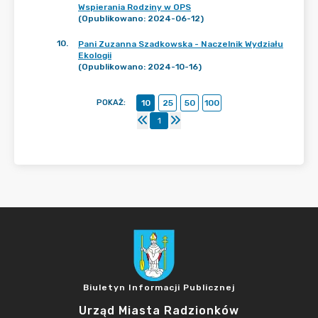
Wspierania Rodziny w OPS
(Opublikowano: 2024-06-12)
10
.
Pani Zuzanna Szadkowska - Naczelnik Wydziału
Ekologii
(Opublikowano: 2024-10-16)
POKAŻ
:
10
25
50
100
1
Biuletyn Informacji Publicznej
Urząd Miasta Radzionków