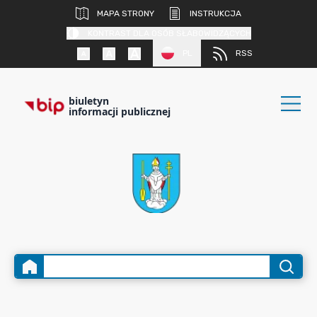
MAPA STRONY
INSTRUKCJA
KONTRAST DLA OSÓB SŁABOWIDZĄCYCH
PL
RSS
biuletyn
informacji publicznej