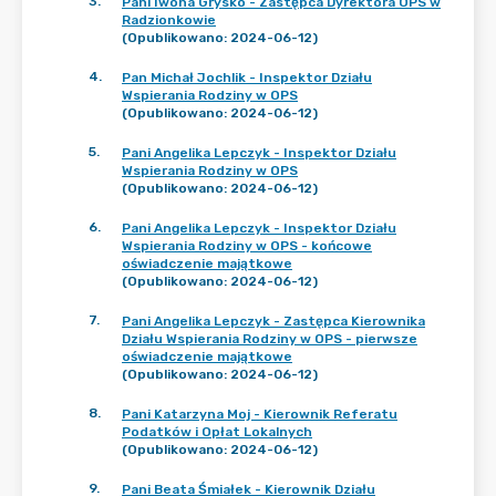
3
.
Pani Iwona Grysko - Zastępca Dyrektora OPS w
Radzionkowie
(Opublikowano: 2024-06-12)
4
.
Pan Michał Jochlik - Inspektor Działu
Wspierania Rodziny w OPS
(Opublikowano: 2024-06-12)
5
.
Pani Angelika Lepczyk - Inspektor Działu
Wspierania Rodziny w OPS
(Opublikowano: 2024-06-12)
6
.
Pani Angelika Lepczyk - Inspektor Działu
Wspierania Rodziny w OPS - końcowe
oświadczenie majątkowe
(Opublikowano: 2024-06-12)
7
.
Pani Angelika Lepczyk - Zastępca Kierownika
Działu Wspierania Rodziny w OPS - pierwsze
oświadczenie majątkowe
(Opublikowano: 2024-06-12)
8
.
Pani Katarzyna Moj - Kierownik Referatu
Podatków i Opłat Lokalnych
(Opublikowano: 2024-06-12)
9
.
Pani Beata Śmiałek - Kierownik Działu