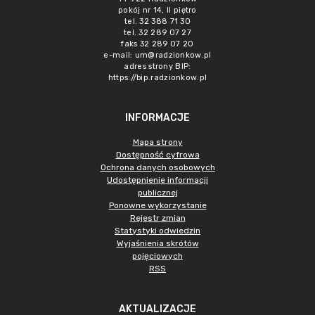
pokój nr 14, II piętro
tel. 32 388 71 30
tel. 32 289 07 27
faks 32 289 07 20
e-mail:
um@radzionkow.pl
adres strony BIP:
https://bip.radzionkow.pl
INFORMACJE
Mapa strony
Dostępność cyfrowa
Ochrona danych osobowych
Udostępnienie informacji
publicznej
Ponowne wykorzystanie
Rejestr zmian
Statystyki odwiedzin
Wyjaśnienia skrótów
pojęciowych
RSS
AKTUALIZACJE