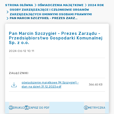
STRONA GŁÓWNA
OŚWIADCZENIA MAJĄTKOWE
2024 ROK
OSOBY ZARZĄDZAJĄCE I CZŁONKOWIE ORGANÓW
ZARZĄDZAJĄCYCH GMINNYMI OSOBAMI PRAWNYMI
PAN MARCIN SZCZYGIEŁ - PREZES ZARZĄDU - PRZEDSIĘBIORSTWO GOSPODARKI KOMUNALNEJ SP. Z O.O.
Pan Marcin Szczygieł - Prezes Zarządu -
Przedsiębiorstwo Gospodarki Komunalnej
Sp. z o.o.
2024-06-12 10:11
ZAŁĄCZNIKI
oświadczenie majątkowe (M.Szczygieł) -
366.65 KB
stan na dzień 31.12.2023.pdf
DRUKUJ
ZAPISZ DO PDF
METRYCZKA