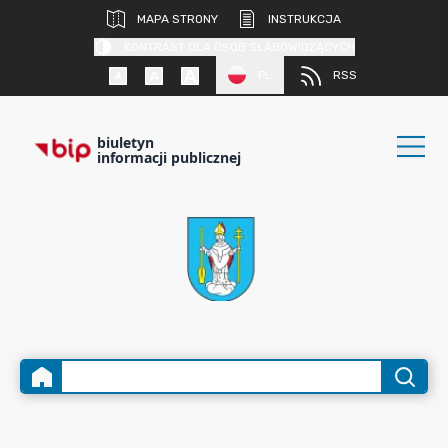
MAPA STRONY
INSTRUKCJA
KONTRAST DLA OSÓB SŁABOWIDZĄCYCH
PL
RSS
biuletyn
informacji publicznej