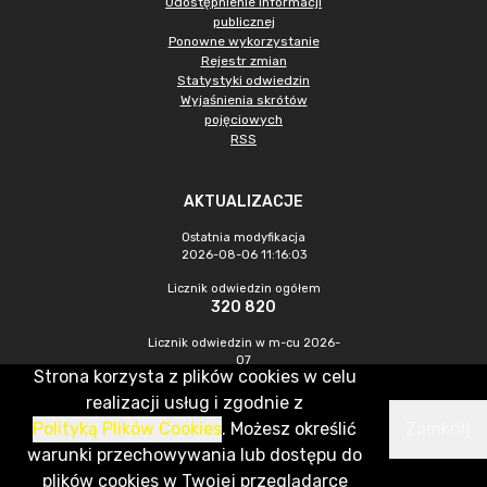
Udostępnienie informacji
publicznej
Ponowne wykorzystanie
Rejestr zmian
Statystyki odwiedzin
Wyjaśnienia skrótów
pojęciowych
RSS
AKTUALIZACJE
Ostatnia modyfikacja
2026-08-06 11:16:03
Licznik odwiedzin ogółem
320 820
Licznik odwiedzin w m-cu 2026-
07
Strona korzysta z plików cookies w celu
879
realizacji usług i zgodnie z
Polityką Plików Cookies
. Możesz określić
Zamknij
CMS & Hosting: Nefeni Sp. z o.o.
warunki przechowywania lub dostępu do
plików cookies w Twojej przeglądarce