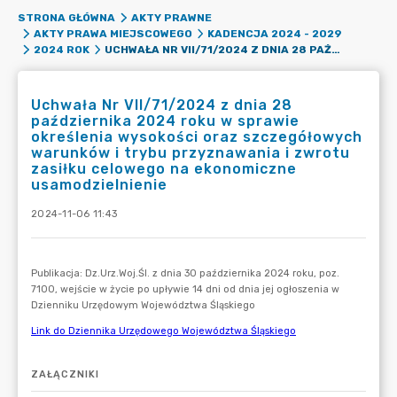
STRONA GŁÓWNA
AKTY PRAWNE
AKTY PRAWA MIEJSCOWEGO
KADENCJA 2024 - 2029
UCHWAŁA NR VII/71/2024 Z DNIA 28 PAŹDZIERNIKA 2024 ROKU W SPRAWIE OKREŚLENIA WYSOKOŚCI ORAZ SZCZEGÓŁOWYCH WARUNKÓW I TRYBU PRZYZNAWANIA I ZWROTU ZASIŁKU CELOWEGO NA EKONOMICZNE USAMODZIELNIENIE
2024 ROK
Uchwała Nr VII/71/2024 z dnia 28
października 2024 roku w sprawie
określenia wysokości oraz szczegółowych
warunków i trybu przyznawania i zwrotu
zasiłku celowego na ekonomiczne
usamodzielnienie
2024-11-06 11:43
ZAŁĄCZNIKI