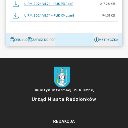
U.RM.2024.VII.71 - PLIK PDF.pdf
217.28 KB
U.RM.2024.VII.71 - PLIK XML.xml
94.31 KB
DRUKUJ
ZAPISZ DO PDF
METRYCZKA
Biuletyn Informacji Publicznej
Urząd Miasta Radzionków
REDAKCJA