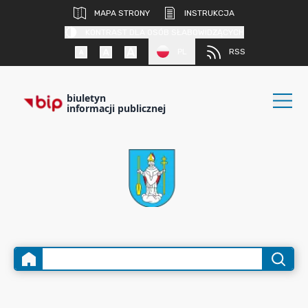
MAPA STRONY
INSTRUKCJA
KONTRAST DLA OSÓB SŁABOWIDZĄCYCH
PL
RSS
biuletyn
informacji publicznej