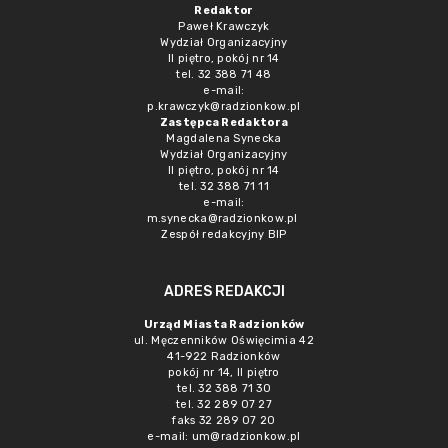
Redaktor
Paweł Krawczyk
Wydział Organizacyjny
II piętro, pokój nr 14
tel. 32 388 71 48
e-mail:
p.krawczyk@radzionkow.pl
Zastępca Redaktora
Magdalena Synecka
Wydział Organizacyjny
II piętro, pokój nr 14
tel. 32 388 71 11
e-mail:
m.synecka@radzionkow.pl
Zespół redakcyjny BIP
ADRES REDAKCJI
Urząd Miasta Radzionków
ul. Męczenników Oświęcimia 42
41-922 Radzionków
pokój nr 14, II piętro
tel. 32 388 71 30
tel. 32 289 07 27
faks 32 289 07 20
e-mail:
um@radzionkow.pl