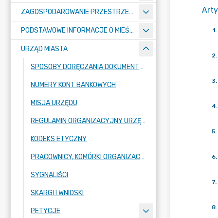
Arty
ZAGOSPODAROWANIE PRZESTRZENNE
PODSTAWOWE INFORMACJE O MIEŚCIE
1
.
URZĄD MIASTA
2
.
SPOSOBY DORĘCZANIA DOKUMENTÓW DO URZĘDU MIASTA RADZIONKÓW
3
.
NUMERY KONT BANKOWYCH
MISJA URZĘDU
4
.
REGULAMIN ORGANIZACYJNY URZĘDU
5
.
KODEKS ETYCZNY
PRACOWNICY, KOMÓRKI ORGANIZACYJNE URZĘDU
6
.
SYGNALIŚCI
7
.
SKARGI I WNIOSKI
8
.
PETYCJE