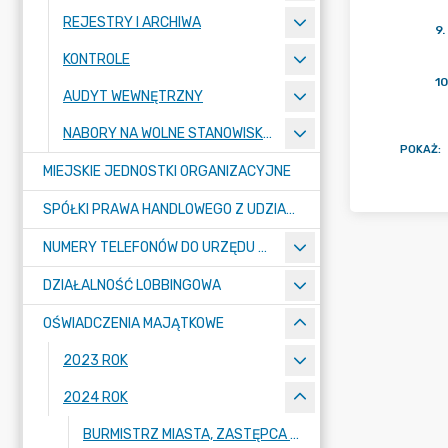
REJESTRY I ARCHIWA
9
.
KONTROLE
10
AUDYT WEWNĘTRZNY
NABORY NA WOLNE STANOWISKA PRACY
POKAŻ
:
MIEJSKIE JEDNOSTKI ORGANIZACYJNE
SPÓŁKI PRAWA HANDLOWEGO Z UDZIAŁEM GMINY
NUMERY TELEFONÓW DO URZĘDU MIASTA, MIEJSKICH JEDNOSTEK ORGANIZACYJNYCH ORAZ SPÓŁEK PRAWA HANDLOWEGO Z UDZIAŁEM GMINY
DZIAŁALNOŚĆ LOBBINGOWA
OŚWIADCZENIA MAJĄTKOWE
2023 ROK
2024 ROK
BURMISTRZ MIASTA, ZASTĘPCA BURMISTRZA MIASTA, SEKRETARZ MIASTA, SKARBNIK MIASTA