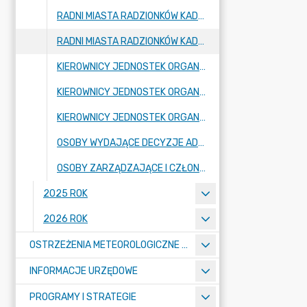
RADNI MIASTA RADZIONKÓW KADENCJA 2018-2023 (KADENCJA PRZEDŁUŻONA DO 30.04.2024 ROKU)
RADNI MIASTA RADZIONKÓW KADENCJA 2024-2029
KIEROWNICY JEDNOSTEK ORGANIZACYJNYCH - SZKOŁY, PRZEDSZKOLA
KIEROWNICY JEDNOSTEK ORGANIZACYJNYCH GMINY - JEDNOSTKI BUDŻETOWE
KIEROWNICY JEDNOSTEK ORGANIZACYJNYCH - INSTYTUCJE KULTURY
OSOBY WYDAJĄCE DECYZJE ADMINISTRACYJNE W IMIENIU BURMISTRZA MIASTA
OSOBY ZARZĄDZAJĄCE I CZŁONKOWIE ORGANÓW ZARZĄDZAJĄCYCH GMINNYMI OSOBAMI PRAWNYMI
2025 ROK
2026 ROK
OSTRZEŻENIA METEOROLOGICZNE O ZŁYM STANIE POWIETRZA I INNE
INFORMACJE URZĘDOWE
PROGRAMY I STRATEGIE