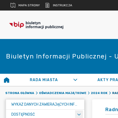
MAPA STRONY
INSTRUKCJA
biuletyn
informacji publicznej
Biuletyn Informacji Publicznej -
RADA MIASTA
AKTY PR
STRONA GŁÓWNA
OŚWIADCZENIA MAJĄTKOWE
2024 ROK
WYKAZ DANYCH ZAWIERAJĄCYCH INFORMACJE O ŚRODOWISKU I JEGO OCHRONIE
Radn
DOSTĘPNOŚĆ