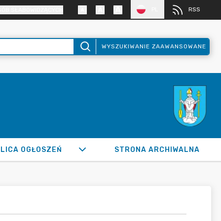
PL
RSS
SÓB SŁABOWIDZĄCYCH
WYSZUKIWANIE ZAAWANSOWANE
LICA OGŁOSZEŃ
STRONA ARCHIWALNA