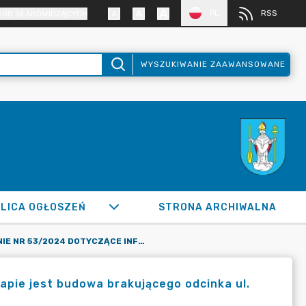
PL
RSS
SÓB SŁABOWIDZĄCYCH
WYSZUKIWANIE ZAAWANSOWANE
LICA OGŁOSZEŃ
STRONA ARCHIWALNA
ZAPYTANIE NR 53/2024 DOTYCZĄCE INFORMACJI, NA JAKIM ETAPIE JEST BUDOWA BRAKUJĄCEGO ODCINKA UL. SKOTNICKIEJ OD UL. ŁĄKOWEJ DO UL. LOTNIKÓW
apie jest budowa brakującego odcinka ul.