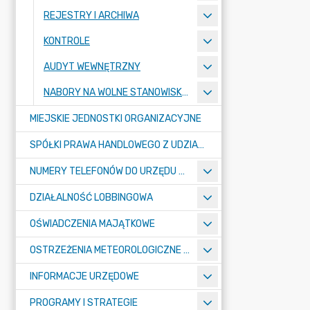
REJESTRY I ARCHIWA
KONTROLE
AUDYT WEWNĘTRZNY
NABORY NA WOLNE STANOWISKA PRACY
MIEJSKIE JEDNOSTKI ORGANIZACYJNE
SPÓŁKI PRAWA HANDLOWEGO Z UDZIAŁEM GMINY
NUMERY TELEFONÓW DO URZĘDU MIASTA, MIEJSKICH JEDNOSTEK ORGANIZACYJNYCH ORAZ SPÓŁEK PRAWA HANDLOWEGO Z UDZIAŁEM GMINY
DZIAŁALNOŚĆ LOBBINGOWA
OŚWIADCZENIA MAJĄTKOWE
OSTRZEŻENIA METEOROLOGICZNE O ZŁYM STANIE POWIETRZA I INNE
INFORMACJE URZĘDOWE
PROGRAMY I STRATEGIE