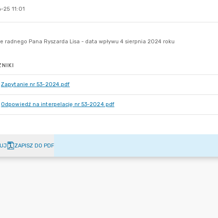
-25 11:01
NIKI
Zapytanie nr 53-2024.pdf
Odpowiedź na interpelację nr 53-2024.pdf
UJ
ZAPISZ DO PDF