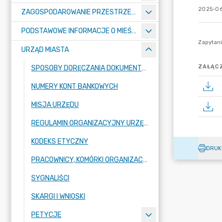
2025-06
ZAGOSPODAROWANIE PRZESTRZENNE
PODSTAWOWE INFORMACJE O MIEŚCIE
URZĄD MIASTA
ZAŁĄCZ
SPOSOBY DORĘCZANIA DOKUMENTÓW DO URZĘDU MIASTA RADZIONKÓW
NUMERY KONT BANKOWYCH
MISJA URZĘDU
REGULAMIN ORGANIZACYJNY URZĘDU
KODEKS ETYCZNY
DRUK
PRACOWNICY, KOMÓRKI ORGANIZACYJNE URZĘDU
SYGNALIŚCI
SKARGI I WNIOSKI
PETYCJE