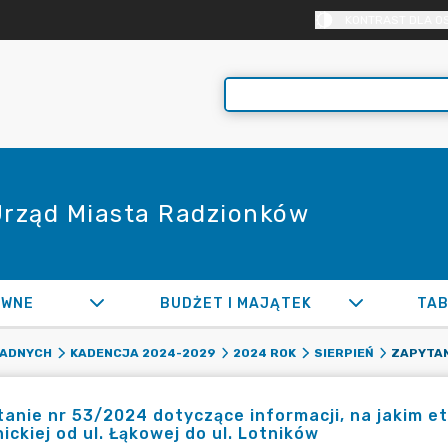
KONTRAST DLA O
 Urząd Miasta Radzionków
AWNE
BUDŻET I MAJĄTEK
TAB
RADNYCH
KADENCJA 2024-2029
2024 ROK
SIERPIEŃ
anie nr 53/2024 dotyczące informacji, na jakim et
ickiej od ul. Łąkowej do ul. Lotników