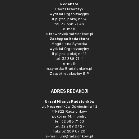
Redaktor
Paweł Krawczyk
Wydział Organizacyjny
II piętro, pokój nr 14
tel. 32 388 71 48
e-mail:
p.krawczyk@radzionkow.pl
Zastępca Redaktora
Magdalena Synecka
Wydział Organizacyjny
II piętro, pokój nr 14
tel. 32 388 71 11
e-mail:
m.synecka@radzionkow.pl
Zespół redakcyjny BIP
ADRES REDAKCJI
Urząd Miasta Radzionków
ul. Męczenników Oświęcimia 42
41-922 Radzionków
pokój nr 14, II piętro
tel. 32 388 71 30
tel. 32 289 07 27
faks 32 289 07 20
e-mail:
um@radzionkow.pl