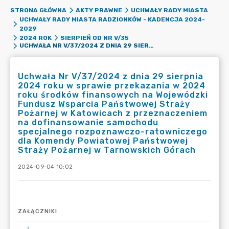
STRONA GŁÓWNA
AKTY PRAWNE
UCHWAŁY RADY MIASTA
UCHWAŁY RADY MIASTA RADZIONKÓW - KADENCJA 2024-
2029
2024 ROK
SIERPIEŃ OD NR V/35
UCHWAŁA NR V/37/2024 Z DNIA 29 SIERPNIA 2024 ROKU W SPRAWIE PRZEKAZANIA W 2024 ROKU ŚRODKÓW FINANSOWYCH NA WOJEWÓDZKI FUNDUSZ WSPARCIA PAŃSTWOWEJ STRAŻY POŻARNEJ W KATOWICACH Z PRZEZNACZENIEM NA DOFINANSOWANIE SAMOCHODU SPECJALNEGO ROZPOZNAWCZO-RATOWNICZEGO DLA KOMENDY POWIATOWEJ PAŃSTWOWEJ STRAŻY POŻARNEJ W TARNOWSKICH GÓRACH
Uchwała Nr V/37/2024 z dnia 29 sierpnia
2024 roku w sprawie przekazania w 2024
roku środków finansowych na Wojewódzki
Fundusz Wsparcia Państwowej Straży
Pożarnej w Katowicach z przeznaczeniem
na dofinansowanie samochodu
specjalnego rozpoznawczo-ratowniczego
dla Komendy Powiatowej Państwowej
Straży Pożarnej w Tarnowskich Górach
2024-09-04 10:02
ZAŁĄCZNIKI