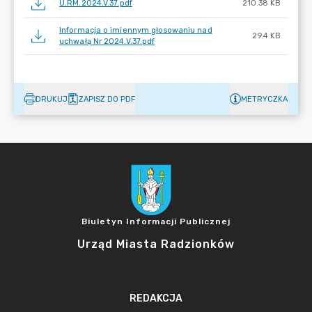
U.RM.2024.V.37.pdf
210.38 KB
Informacja o imiennym głosowaniu nad
29.4 KB
uchwałą Nr 2024.V.37.pdf
DRUKUJ
ZAPISZ DO PDF
METRYCZKA
Biuletyn Informacji Publicznej
Urząd Miasta Radzionków
REDAKCJA