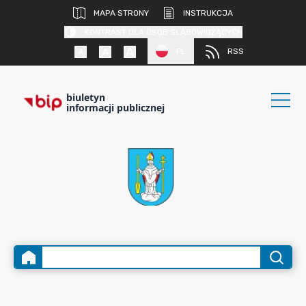
MAPA STRONY
INSTRUKCJA
KONTRAST DLA OSÓB SŁABOWIDZĄCYCH
PL
RSS
biuletyn
informacji publicznej