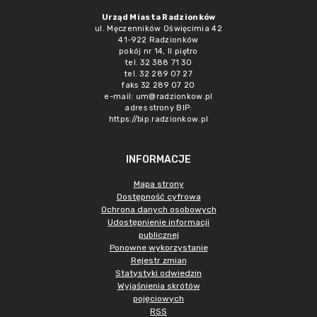
Urząd Miasta Radzionków
ul. Męczenników Oświęcimia 42
41-922 Radzionków
pokój nr 14, II piętro
tel. 32 388 71 30
tel. 32 289 07 27
faks 32 289 07 20
e-mail:
um@radzionkow.pl
adres strony BIP:
https://bip.radzionkow.pl
INFORMACJE
Mapa strony
Dostępność cyfrowa
Ochrona danych osobowych
Udostępnienie informacji
publicznej
Ponowne wykorzystanie
Rejestr zmian
Statystyki odwiedzin
Wyjaśnienia skrótów
pojęciowych
RSS