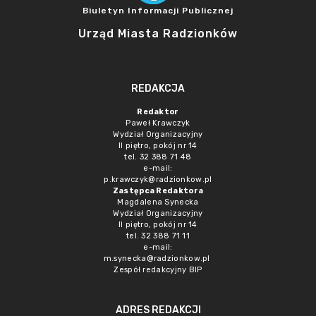
Biuletyn Informacji Publicznej
Urząd Miasta Radzionków
REDAKCJA
Redaktor
Paweł Krawczyk
Wydział Organizacyjny
II piętro, pokój nr 14
tel. 32 388 71 48
e-mail:
p.krawczyk@radzionkow.pl
Zastępca Redaktora
Magdalena Synecka
Wydział Organizacyjny
II piętro, pokój nr 14
tel. 32 388 71 11
e-mail:
m.synecka@radzionkow.pl
Zespół redakcyjny BIP
ADRES REDAKCJI