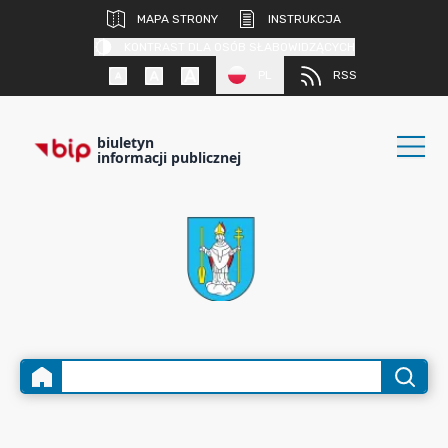
MAPA STRONY
INSTRUKCJA
KONTRAST DLA OSÓB SŁABOWIDZĄCYCH
PL
RSS
biuletyn
informacji publicznej