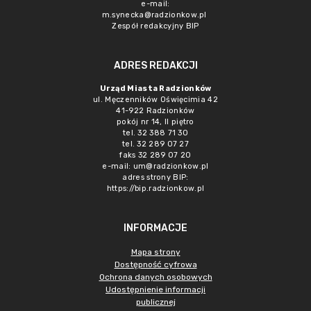
e-mail:
m.synecka@radzionkow.pl
Zespół redakcyjny BIP
ADRES REDAKCJI
Urząd Miasta Radzionków
ul. Męczenników Oświęcimia 42
41-922 Radzionków
pokój nr 14, II piętro
tel. 32 388 71 30
tel. 32 289 07 27
faks 32 289 07 20
e-mail:
um@radzionkow.pl
adres strony BIP:
https://bip.radzionkow.pl
INFORMACJE
Mapa strony
Dostępność cyfrowa
Ochrona danych osobowych
Udostępnienie informacji
publicznej