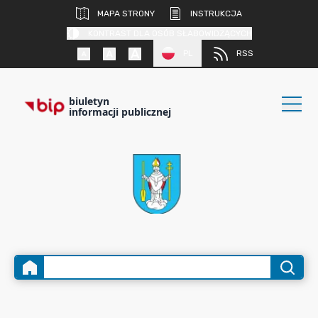
MAPA STRONY
INSTRUKCJA
KONTRAST DLA OSÓB SŁABOWIDZĄCYCH
PL
RSS
biuletyn
informacji publicznej