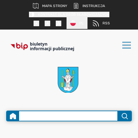
MAPA STRONY
INSTRUKCJA
KONTRAST DLA OSÓB SŁABOWIDZĄCYCH
PL
RSS
biuletyn
informacji publicznej