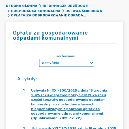
STRONA GŁÓWNA
INFORMACJE URZĘDOWE
GOSPODARKA KOMUNALNA
USTAWA ŚMIECIOWA
OPŁATA ZA GOSPODAROWANIE ODPADAMI KOMUNALNYMI
Opłata za gospodarowanie
odpadami komunalnymi
sortowanie:
Artykuły
:
1
.
Uchwała Nr XXI/200/2025 z dnia 18 grudnia
2025 roku w sprawie pokrycia w 2026 roku
części kosztów gospodarowania odpadami
komunalnymi z dochodów własnych
niepochodzących z pobranej opłaty za
gospodarowanie odpadami komunalnymi
(Opublikowano: 2025-12-22)
2
.
Uchwała Nr XXI/197/2025 z dnia 18 grudnia 2025