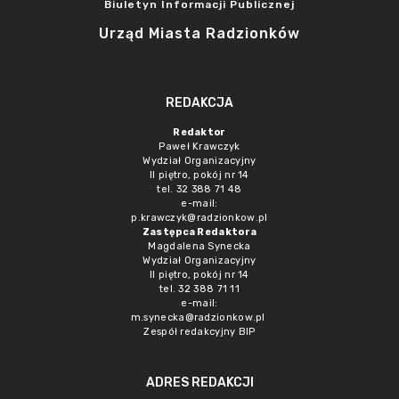
Biuletyn Informacji Publicznej
Urząd Miasta Radzionków
REDAKCJA
Redaktor
Paweł Krawczyk
Wydział Organizacyjny
II piętro, pokój nr 14
tel. 32 388 71 48
e-mail:
p.krawczyk@radzionkow.pl
Zastępca Redaktora
Magdalena Synecka
Wydział Organizacyjny
II piętro, pokój nr 14
tel. 32 388 71 11
e-mail:
m.synecka@radzionkow.pl
Zespół redakcyjny BIP
ADRES REDAKCJI