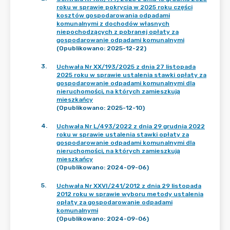
roku w sprawie pokrycia w 2025 roku części
kosztów gospodarowania odpadami
komunalnymi z dochodów własnych
niepochodzących z pobranej opłaty za
gospodarowanie odpadami komunalnymi
(Opublikowano: 2025-12-22)
3
.
Uchwała Nr XX/193/2025 z dnia 27 listopada
2025 roku w sprawie ustalenia stawki opłaty za
gospodarowanie odpadami komunalnymi dla
nieruchomości, na których zamieszkują
mieszkańcy
(Opublikowano: 2025-12-10)
4
.
Uchwała Nr L/493/2022 z dnia 29 grudnia 2022
roku w sprawie ustalenia stawki opłaty za
gospodarowanie odpadami komunalnymi dla
nieruchomości, na których zamieszkują
mieszkańcy
(Opublikowano: 2024-09-06)
5
.
Uchwała Nr XXVI/241/2012 z dnia 29 listopada
2012 roku w sprawie wyboru metody ustalenia
opłaty za gospodarowanie odpadami
komunalnymi
(Opublikowano: 2024-09-06)