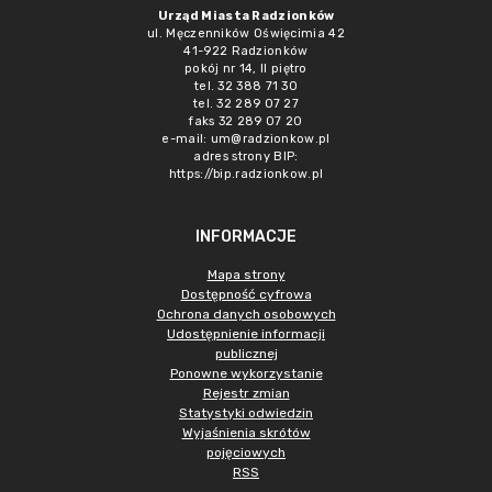
Urząd Miasta Radzionków
ul. Męczenników Oświęcimia 42
41-922 Radzionków
pokój nr 14, II piętro
tel. 32 388 71 30
tel. 32 289 07 27
faks 32 289 07 20
e-mail:
um@radzionkow.pl
adres strony BIP:
https://bip.radzionkow.pl
INFORMACJE
Mapa strony
Dostępność cyfrowa
Ochrona danych osobowych
Udostępnienie informacji
publicznej
Ponowne wykorzystanie
Rejestr zmian
Statystyki odwiedzin
Wyjaśnienia skrótów
pojęciowych
RSS