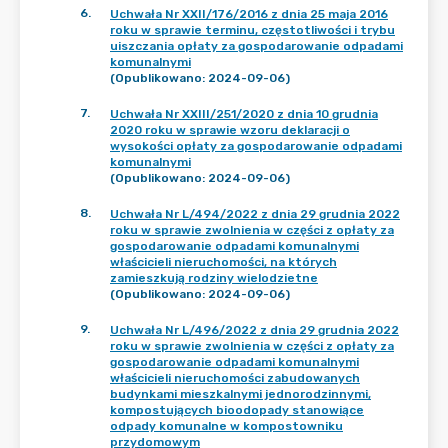
6
.
Uchwała Nr XXII/176/2016 z dnia 25 maja 2016
roku w sprawie terminu, częstotliwości i trybu
uiszczania opłaty za gospodarowanie odpadami
komunalnymi
(Opublikowano: 2024-09-06)
7
.
Uchwała Nr XXIII/251/2020 z dnia 10 grudnia
2020 roku w sprawie wzoru deklaracji o
wysokości opłaty za gospodarowanie odpadami
komunalnymi
(Opublikowano: 2024-09-06)
8
.
Uchwała Nr L/494/2022 z dnia 29 grudnia 2022
roku w sprawie zwolnienia w części z opłaty za
gospodarowanie odpadami komunalnymi
właścicieli nieruchomości, na których
zamieszkują rodziny wielodzietne
(Opublikowano: 2024-09-06)
9
.
Uchwała Nr L/496/2022 z dnia 29 grudnia 2022
roku w sprawie zwolnienia w części z opłaty za
gospodarowanie odpadami komunalnymi
właścicieli nieruchomości zabudowanych
budynkami mieszkalnymi jednorodzinnymi,
kompostujących bioodopady stanowiące
odpady komunalne w kompostowniku
przydomowym