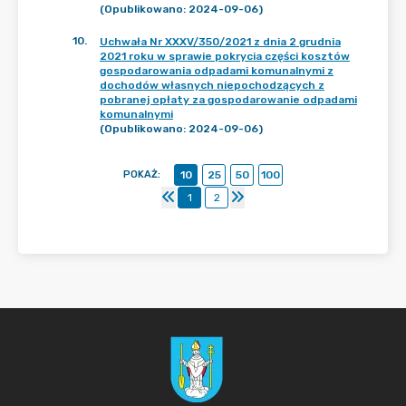
(Opublikowano: 2024-09-06)
10
.
Uchwała Nr XXXV/350/2021 z dnia 2 grudnia
2021 roku w sprawie pokrycia części kosztów
gospodarowania odpadami komunalnymi z
dochodów własnych niepochodzących z
pobranej opłaty za gospodarowanie odpadami
komunalnymi
(Opublikowano: 2024-09-06)
POKAŻ
:
10
25
50
100
1
2