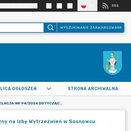
PL
RSS
SÓB SŁABOWIDZĄCYCH
WYSZUKIWANIE ZAAWANSOWANE
LICA OGŁOSZEŃ
STRONA ARCHIWALNA
INTERPELACJA NR 94/2024 DOTYCZĄCA PRZEKAZANIA DAROWIZNY NA IZBĘ WYTRZEŹWIEŃ W SOSNOWCU
izny na Izbę Wytrzeźwień w Sosnowcu