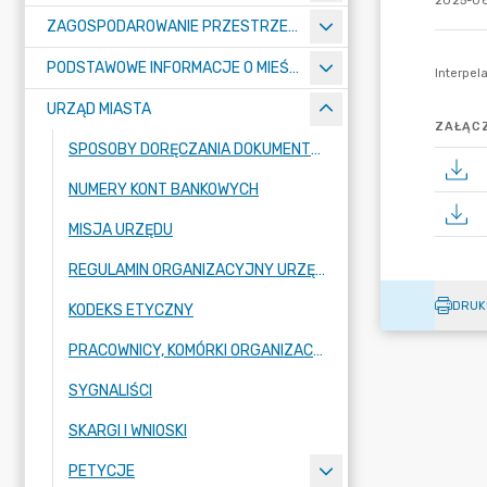
2025-06
ZAGOSPODAROWANIE PRZESTRZENNE
PODSTAWOWE INFORMACJE O MIEŚCIE
URZĄD MIASTA
ZAŁĄCZ
SPOSOBY DORĘCZANIA DOKUMENTÓW DO URZĘDU MIASTA RADZIONKÓW
NUMERY KONT BANKOWYCH
MISJA URZĘDU
REGULAMIN ORGANIZACYJNY URZĘDU
DRUK
KODEKS ETYCZNY
PRACOWNICY, KOMÓRKI ORGANIZACYJNE URZĘDU
SYGNALIŚCI
SKARGI I WNIOSKI
PETYCJE