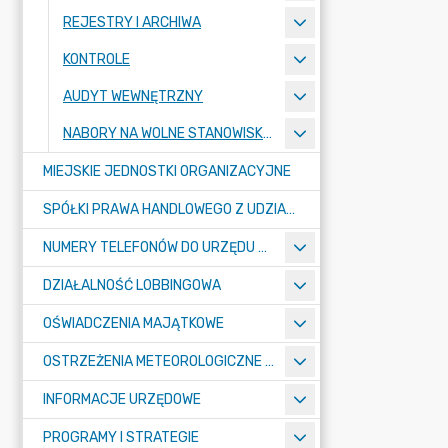
REJESTRY I ARCHIWA
KONTROLE
AUDYT WEWNĘTRZNY
NABORY NA WOLNE STANOWISKA PRACY
MIEJSKIE JEDNOSTKI ORGANIZACYJNE
SPÓŁKI PRAWA HANDLOWEGO Z UDZIAŁEM GMINY
NUMERY TELEFONÓW DO URZĘDU MIASTA, MIEJSKICH JEDNOSTEK ORGANIZACYJNYCH ORAZ SPÓŁEK PRAWA HANDLOWEGO Z UDZIAŁEM GMINY
DZIAŁALNOŚĆ LOBBINGOWA
OŚWIADCZENIA MAJĄTKOWE
OSTRZEŻENIA METEOROLOGICZNE O ZŁYM STANIE POWIETRZA I INNE
INFORMACJE URZĘDOWE
PROGRAMY I STRATEGIE