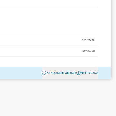
161.25 KB
129.23 KB
POPRZEDNIE WERSJE
METRYCZKA