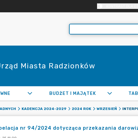
KONTRAST DLA O
 Urząd Miasta Radzionków
AWNE
BUDŻET I MAJĄTEK
TAB
RADNYCH
KADENCJA 2024-2029
2024 ROK
WRZESIEŃ
pelacja nr 94/2024 dotycząca przekazania darow