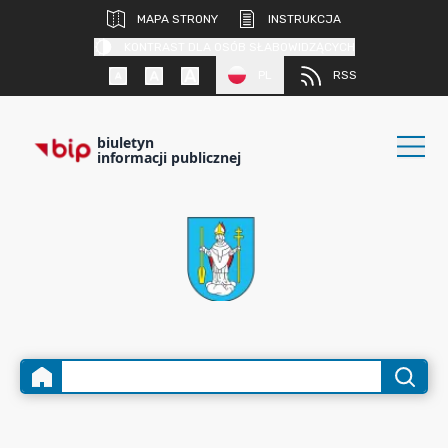
MAPA STRONY
INSTRUKCJA
KONTRAST DLA OSÓB SŁABOWIDZĄCYCH
PL
RSS
biuletyn
informacji publicznej