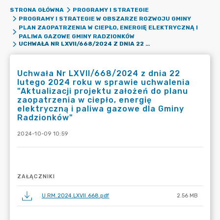
STRONA GŁÓWNA
PROGRAMY I STRATEGIE
PROGRAMY I STRATEGIE W OBSZARZE ROZWOJU GMINY
PLAN ZAOPATRZENIA W CIEPŁO, ENERGIĘ ELEKTRYCZNĄ I
PALIWA GAZOWE GMINY RADZIONKÓW
UCHWAŁA NR LXVII/668/2024 Z DNIA 22 LUTEGO 2024 ROKU W SPRAWIE UCHWALENIA "AKTUALIZACJI PROJEKTU ZAŁOŻEŃ DO PLANU ZAOPATRZENIA W CIEPŁO, ENERGIĘ ELEKTRYCZNĄ I PALIWA GAZOWE DLA GMINY RADZIONKÓW"
Uchwała Nr LXVII/668/2024 z dnia 22
lutego 2024 roku w sprawie uchwalenia
"Aktualizacji projektu założeń do planu
zaopatrzenia w ciepło, energię
elektryczną i paliwa gazowe dla Gminy
Radzionków"
2024-10-09 10:59
ZAŁĄCZNIKI
U.RM.2024.LXVII.668.pdf
2.56 MB