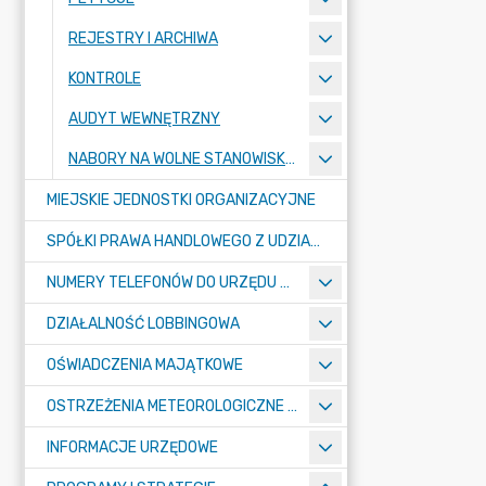
REJESTRY I ARCHIWA
KONTROLE
AUDYT WEWNĘTRZNY
NABORY NA WOLNE STANOWISKA PRACY
MIEJSKIE JEDNOSTKI ORGANIZACYJNE
SPÓŁKI PRAWA HANDLOWEGO Z UDZIAŁEM GMINY
NUMERY TELEFONÓW DO URZĘDU MIASTA, MIEJSKICH JEDNOSTEK ORGANIZACYJNYCH ORAZ SPÓŁEK PRAWA HANDLOWEGO Z UDZIAŁEM GMINY
DZIAŁALNOŚĆ LOBBINGOWA
OŚWIADCZENIA MAJĄTKOWE
OSTRZEŻENIA METEOROLOGICZNE O ZŁYM STANIE POWIETRZA I INNE
INFORMACJE URZĘDOWE