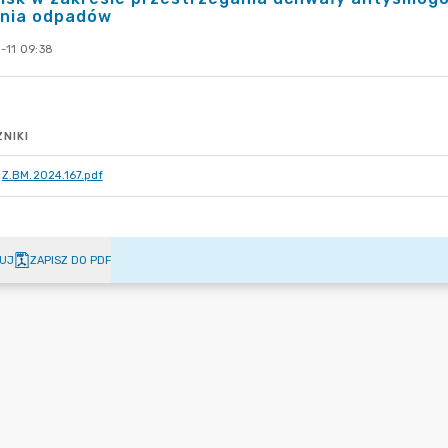
ania odpadów
-11 09:38
NIKI
Z.BM.2024.167.pdf
UJ
ZAPISZ DO PDF