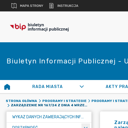
MAPA STRONY
INSTRUKCJA
biuletyn
informacji publicznej
Biuletyn Informacji Publicznej -
RADA MIASTA
AKTY PR
STRONA GŁÓWNA
PROGRAMY I STRATEGIE
PROGRAMY I STRAT
ZARZĄDZENIE NR 167/24 Z DNIA 4 WRZEŚNIA 2024 R. W SPRAWIE PROCEDURY PRZEPROWADZANIA KONTROLI PALENISK W ZAKRESIE PRZESTRZEGANIA UCHWAŁY ANTYSMOGOWEJ DLA WOJEWÓDZTWA ŚLĄSKIEGO I ZAKAZU SPALANIA ODPADÓW
WYKAZ DANYCH ZAWIERAJĄCYCH INFORMACJE O ŚRODOWISKU I JEGO OCHRONIE
Zarzą
palen
DOSTĘPNOŚĆ