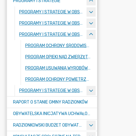
PROGRAMY I STRATEGIE
PROGRAMY I STRATEGIE W OBSZARZE POLITYKI SPOŁECZNEJ
PROGRAMY I STRATEGIE W OBSZARZE ROZWOJU GMINY
PROGRAMY I STRATEGIE W OBSZARZE OCHRONY ŚRODOWISKA
PROGRAM OCHRONY ŚRODOWISKA DLA GMINY RADZIONKÓW DO ROKU 2025
PROGRAM OPIEKI NAD ZWIERZĘTAMI BEZDOMNYMI ORAZ ZAPOBIEGANIA BEZDOMNOŚCI ZWIERZĄT NA TERENIE GMINY RADZIONKÓW
PROGRAM USUWANIA WYROBÓW AZBESTOWYCH Z TERENU MIASTA RADZIONKÓW
PROGRAM OCHRONY POWIETRZA DLA WOJEWÓDZTWA ŚLĄSKIEGO
PROGRAMY I STRATEGIE W OBSZARZE WSPÓŁPRACY Z ORGANIZACJAMI POZARZĄDOWYMI
RAPORT O STANIE GMINY RADZIONKÓW
OBYWATELSKA INICJATYWA UCHWAŁODAWCZA
RADZIONKOWSKI BUDŻET OBYWATELSKI