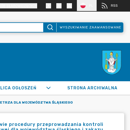
PL
RSS
SÓB SŁABOWIDZĄCYCH
WYSZUKIWANIE ZAAWANSOWANE
LICA OGŁOSZEŃ
STRONA ARCHIWALNA
ETRZA DLA WOJEWÓDZTWA ŚLĄSKIEGO
awie procedury przeprowadzania kontroli
wej dla województwa śląskiego i zakazu