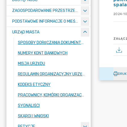
spal
ZAGOSPODAROWANIE PRZESTRZENNE
2024-10
PODSTAWOWE INFORMACJE O MIEŚCIE
URZĄD MIASTA
ZAŁĄCZ
SPOSOBY DORĘCZANIA DOKUMENTÓW DO URZĘDU MIASTA RADZIONKÓW
NUMERY KONT BANKOWYCH
MISJA URZĘDU
REGULAMIN ORGANIZACYJNY URZĘDU
DRUK
KODEKS ETYCZNY
PRACOWNICY, KOMÓRKI ORGANIZACYJNE URZĘDU
SYGNALIŚCI
SKARGI I WNIOSKI
PETYCJE