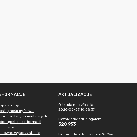
INFORMACJE
AKTUALIZACJE
Ostatnia modyfikacja
apa strony
2026-08-07 10:08:37
ostępność cyfrowa
chrona danych osobowych
Licznik odwiedzin ogółem
dostępnienie informacji
320 953
ublicznej
onowne wykorzystanie
Licznik odwiedzin w m-cu 2026-