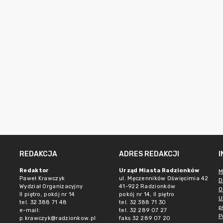
REDAKCJA
ADRES REDAKCJI
Redaktor
Urząd Miasta Radzionków
M
Paweł Krawczyk
ul. Męczenników Oświęcimia 42
D
Wydział Organizacyjny
41-922 Radzionków
O
II piętro, pokój nr 14
pokój nr 14, II piętro
U
tel. 32 388 71 48
tel. 32 388 71 30
p
e-mail:
tel. 32 289 07 27
P
p.krawczyk@radzionkow.pl
faks 32 289 07 20