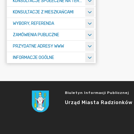
KONSULTACJE SPOŁECZNE NA TERENIE MIASTA RADZIONKÓW
KONSULTACJE Z MIESZKAŃCAMI
WYBORY, REFERENDA
ZAMÓWIENIA PUBLICZNE
PRZYDATNE ADRESY WWW
INFORMACJE OGÓLNE
Biuletyn Informacji Publicznej
Urząd Miasta Radzionków