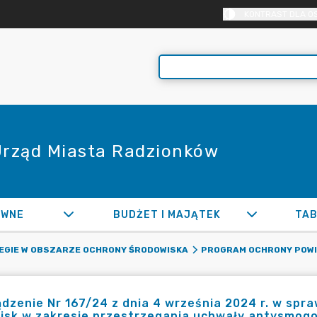
KONTRAST DLA O
 Urząd Miasta Radzionków
AWNE
BUDŻET I MAJĄTEK
TAB
EGIE W OBSZARZE OCHRONY ŚRODOWISKA
PROGRAM OCHRONY POWI
dzenie Nr 167/24 z dnia 4 września 2024 r. w spr
isk w zakresie przestrzegania uchwały antysmogo