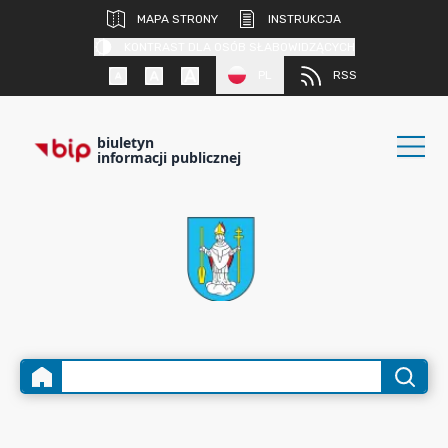
MAPA STRONY
INSTRUKCJA
KONTRAST DLA OSÓB SŁABOWIDZĄCYCH
PL
RSS
biuletyn
informacji publicznej