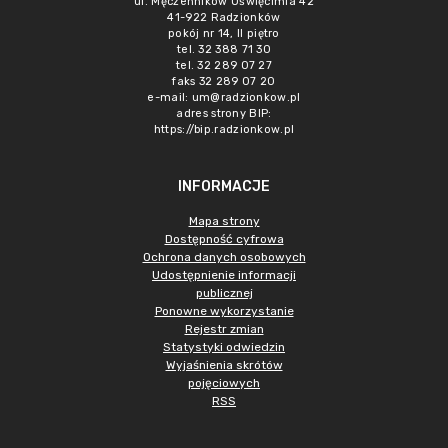
ul. Męczenników Oświęcimia 42
41-922 Radzionków
pokój nr 14, II piętro
tel. 32 388 71 30
tel. 32 289 07 27
faks 32 289 07 20
e-mail:
um@radzionkow.pl
adres strony BIP:
https://bip.radzionkow.pl
INFORMACJE
Mapa strony
Dostępność cyfrowa
Ochrona danych osobowych
Udostępnienie informacji
publicznej
Ponowne wykorzystanie
Rejestr zmian
Statystyki odwiedzin
Wyjaśnienia skrótów
pojęciowych
RSS