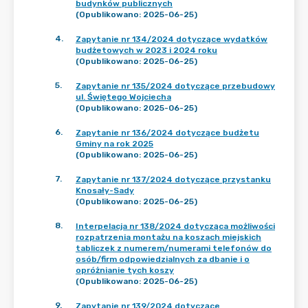
budynków publicznych
(Opublikowano: 2025-06-25)
4
.
Zapytanie nr 134/2024 dotyczące wydatków
budżetowych w 2023 i 2024 roku
(Opublikowano: 2025-06-25)
5
.
Zapytanie nr 135/2024 dotyczące przebudowy
ul. Świętego Wojciecha
(Opublikowano: 2025-06-25)
6
.
Zapytanie nr 136/2024 dotyczące budżetu
Gminy na rok 2025
(Opublikowano: 2025-06-25)
7
.
Zapytanie nr 137/2024 dotyczące przystanku
Knosały-Sady
(Opublikowano: 2025-06-25)
8
.
Interpelacja nr 138/2024 dotycząca możliwości
rozpatrzenia montażu na koszach miejskich
tabliczek z numerem/numerami telefonów do
osób/firm odpowiedzialnych za dbanie i o
opróżnianie tych koszy
(Opublikowano: 2025-06-25)
9
.
Zapytanie nr 139/2024 dotyczące