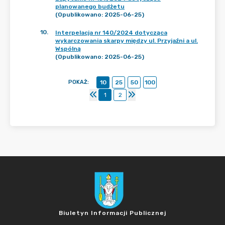
planowanego budżetu
(Opublikowano: 2025-06-25)
10
.
Interpelacja nr 140/2024 dotycząca
wykarczowania skarpy między ul. Przyjaźni a ul.
Wspólną
(Opublikowano: 2025-06-25)
POKAŻ
:
10
25
50
100
1
2
Biuletyn Informacji Publicznej