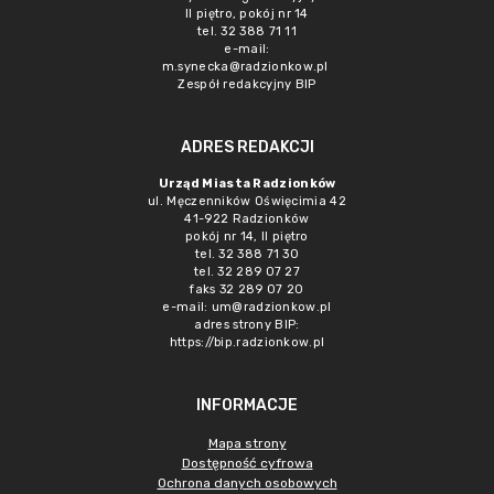
II piętro, pokój nr 14
tel. 32 388 71 11
e-mail:
m.synecka@radzionkow.pl
Zespół redakcyjny BIP
ADRES REDAKCJI
Urząd Miasta Radzionków
ul. Męczenników Oświęcimia 42
41-922 Radzionków
pokój nr 14, II piętro
tel. 32 388 71 30
tel. 32 289 07 27
faks 32 289 07 20
e-mail:
um@radzionkow.pl
adres strony BIP:
https://bip.radzionkow.pl
INFORMACJE
Mapa strony
Dostępność cyfrowa
Ochrona danych osobowych