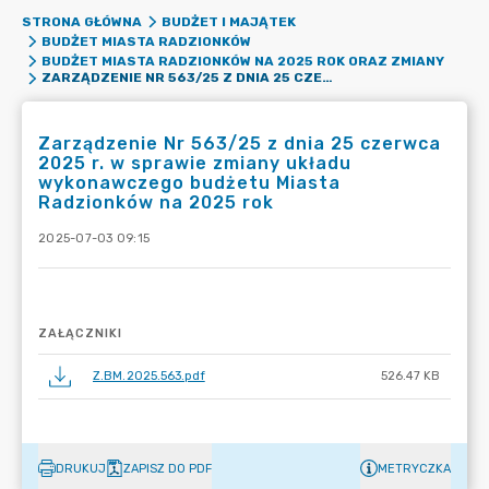
STRONA GŁÓWNA
BUDŻET I MAJĄTEK
BUDŻET MIASTA RADZIONKÓW
BUDŻET MIASTA RADZIONKÓW NA 2025 ROK ORAZ ZMIANY
ZARZĄDZENIE NR 563/25 Z DNIA 25 CZERWCA 2025 R. W SPRAWIE ZMIANY UKŁADU WYKONAWCZEGO BUDŻETU MIASTA RADZIONKÓW NA 2025 ROK
Zarządzenie Nr 563/25 z dnia 25 czerwca
2025 r. w sprawie zmiany układu
wykonawczego budżetu Miasta
Radzionków na 2025 rok
2025-07-03 09:15
ZAŁĄCZNIKI
Z.BM.2025.563.pdf
526.47 KB
DRUKUJ
ZAPISZ DO PDF
METRYCZKA