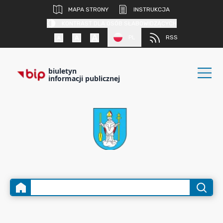
MAPA STRONY
INSTRUKCJA
KONTRAST DLA OSÓB SŁABOWIDZĄCYCH
PL
RSS
biuletyn
informacji publicznej