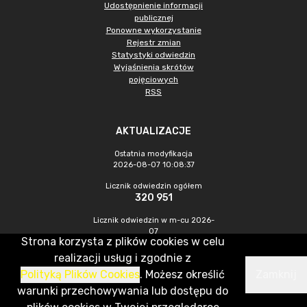
Udostępnienie informacji
publicznej
Ponowne wykorzystanie
Rejestr zmian
Statystyki odwiedzin
Wyjaśnienia skrótów
pojęciowych
RSS
AKTUALIZACJE
Ostatnia modyfikacja
2026-08-07 10:08:37
Licznik odwiedzin ogółem
320 951
Licznik odwiedzin w m-cu 2026-
07
Strona korzysta z plików cookies w celu
1 010
realizacji usług i zgodnie z
Polityką Plików Cookies
. Możesz określić
Zamknij
CMS & Hosting: Nefeni Sp. z o.o.
warunki przechowywania lub dostępu do