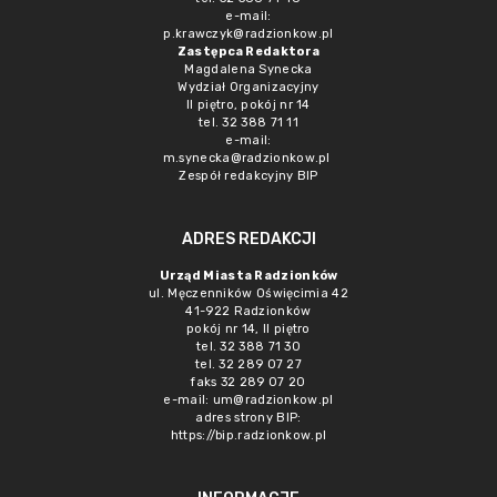
e-mail:
p.krawczyk@radzionkow.pl
Zastępca Redaktora
Magdalena Synecka
Wydział Organizacyjny
II piętro, pokój nr 14
tel. 32 388 71 11
e-mail:
m.synecka@radzionkow.pl
Zespół redakcyjny BIP
ADRES REDAKCJI
Urząd Miasta Radzionków
ul. Męczenników Oświęcimia 42
41-922 Radzionków
pokój nr 14, II piętro
tel. 32 388 71 30
tel. 32 289 07 27
faks 32 289 07 20
e-mail:
um@radzionkow.pl
adres strony BIP:
https://bip.radzionkow.pl