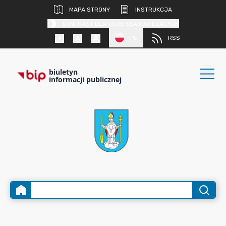
MAPA STRONY
INSTRUKCJA
KONTRAST DLA OSÓB SŁABOWIDZĄCYCH
PL
RSS
biuletyn
informacji publicznej