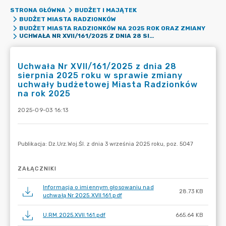
STRONA GŁÓWNA
BUDŻET I MAJĄTEK
BUDŻET MIASTA RADZIONKÓW
BUDŻET MIASTA RADZIONKÓW NA 2025 ROK ORAZ ZMIANY
UCHWAŁA NR XVII/161/2025 Z DNIA 28 SIERPNIA 2025 ROKU W SPRAWIE ZMIANY UCHWAŁY BUDŻETOWEJ MIASTA RADZIONKÓW NA ROK 2025
Uchwała Nr XVII/161/2025 z dnia 28
sierpnia 2025 roku w sprawie zmiany
uchwały budżetowej Miasta Radzionków
na rok 2025
2025-09-03 16:13
ZAŁĄCZNIKI
Informacja o imiennym głosowaniu nad
28.73 KB
uchwałą Nr 2025.XVII.161.pdf
U.RM.2025.XVII.161.pdf
665.64 KB