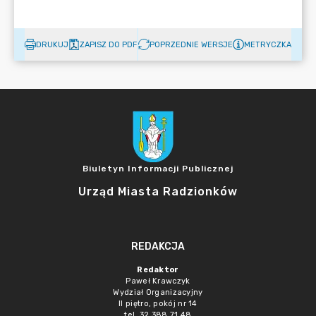
DRUKUJ
ZAPISZ DO PDF
POPRZEDNIE WERSJE
METRYCZKA
Biuletyn Informacji Publicznej
Urząd Miasta Radzionków
REDAKCJA
Redaktor
Paweł Krawczyk
Wydział Organizacyjny
II piętro, pokój nr 14
tel. 32 388 71 48