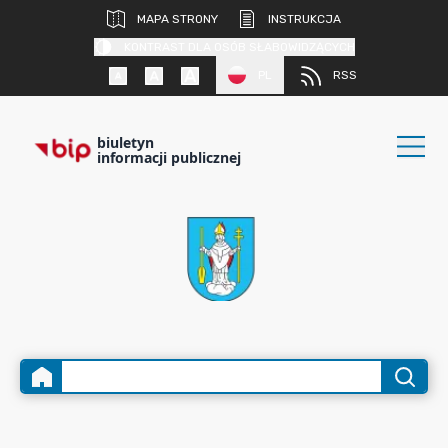
MAPA STRONY
INSTRUKCJA
KONTRAST DLA OSÓB SŁABOWIDZĄCYCH
PL
RSS
biuletyn
informacji publicznej