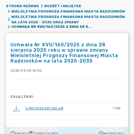
STRONA GŁÓWNA
BUDŻET I MAJĄTEK
WIELOLETNIA PROGNOZA FINANSOWA MIASTA RADZIONKÓW
WIELOLETNIA PROGNOZA FINANSOWA MIASTA RADZIONKÓW
NA LATA 2025 - 2035 ORAZ ZMIANY
UCHWAŁA NR XVII/160/2025 Z DNIA 28 SIERPNIA 2025 ROKU W SPRAWIE ZMIANY WIELOLETNIEJ PROGNOZY FINANSOWEJ MIASTA RADZIONKÓW NA LATA 2025-2035
Uchwała Nr XVII/160/2025 z dnia 28
sierpnia 2025 roku w sprawie zmiany
Wieloletniej Prognozy Finansowej Miasta
Radzionków na lata 2025-2035
2025-09-03 14:00
ZAŁĄCZNIKI
U.RM.2025.XVII.160.pdf
7 MB
DRUKUJ
ZAPISZ DO PDF
METRYCZKA