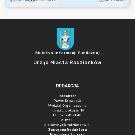
Biuletyn Informacji Publicznej
Urząd Miasta Radzionków
REDAKCJA
Redaktor
Paweł Krawczyk
Wydział Organizacyjny
II piętro, pokój nr 14
tel. 32 388 71 48
e-mail:
p.krawczyk@radzionkow.pl
Zastępca Redaktora
Magdalena Synecka