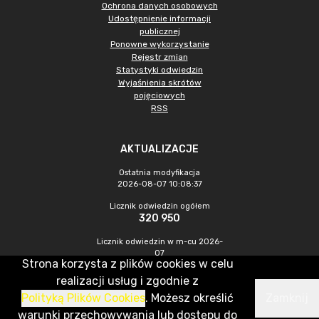
Ochrona danych osobowych
Udostępnienie informacji
publicznej
Ponowne wykorzystanie
Rejestr zmian
Statystyki odwiedzin
Wyjaśnienia skrótów
pojęciowych
RSS
AKTUALIZACJE
Ostatnia modyfikacja
2026-08-07 10:08:37
Licznik odwiedzin ogółem
320 950
Licznik odwiedzin w m-cu 2026-
07
Strona korzysta z plików cookies w celu
1 009
realizacji usług i zgodnie z
Polityką Plików Cookies
. Możesz określić
Zamknij
CMS & Hosting: Nefeni Sp. z o.o.
warunki przechowywania lub dostępu do