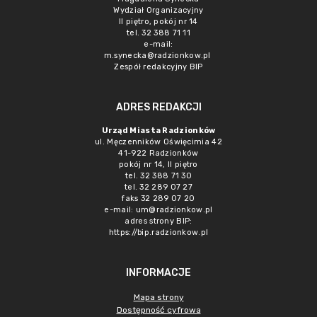
Wydział Organizacyjny
II piętro, pokój nr 14
tel. 32 388 71 11
e-mail:
m.synecka@radzionkow.pl
Zespół redakcyjny BIP
ADRES REDAKCJI
Urząd Miasta Radzionków
ul. Męczenników Oświęcimia 42
41-922 Radzionków
pokój nr 14, II piętro
tel. 32 388 71 30
tel. 32 289 07 27
faks 32 289 07 20
e-mail:
um@radzionkow.pl
adres strony BIP:
https://bip.radzionkow.pl
INFORMACJE
Mapa strony
Dostępność cyfrowa