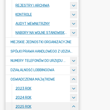
REJESTRY I ARCHIWA
KONTROLE
AUDYT WEWNĘTRZNY
NABORY NA WOLNE STANOWISKA PRACY
MIEJSKIE JEDNOSTKI ORGANIZACYJNE
SPÓŁKI PRAWA HANDLOWEGO Z UDZIAŁEM GMINY
NUMERY TELEFONÓW DO URZĘDU MIASTA, MIEJSKICH JEDNOSTEK ORGANIZACYJNYCH ORAZ SPÓŁEK PRAWA HANDLOWEGO Z UDZIAŁEM GMINY
DZIAŁALNOŚĆ LOBBINGOWA
OŚWIADCZENIA MAJĄTKOWE
2023 ROK
2024 ROK
2025 ROK