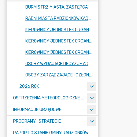
BURMISTRZ MIASTA, ZASTĘPCA BURMISTRZA MIASTA, SEKRETARZ MIASTA, SKARBNIK MIASTA
RADNI MIASTA RADZIONKÓW KADENCJA 2024-2029
KIEROWNICY JEDNOSTEK ORGANIZACYJNYCH - SZKOŁY, PRZEDSZKOLA
KIEROWNICY JEDNOSTEK ORGANIZACYJNYCH GMINY - JEDNOSTKI BUDŻETOWE
KIEROWNICY JEDNOSTEK ORGANIZACYJNYCH - INSTYTUCJE KULTURY
OSOBY WYDAJĄCE DECYZJE ADMINISTRACYJNE W IMIENIU BURMISTRZA MIASTA
OSOBY ZARZĄDZAJĄCE I CZŁONKOWIE ORGANÓW ZARZĄDZAJĄCYCH GMINNYMI OSOBAMI PRAWNYMI
2026 ROK
OSTRZEŻENIA METEOROLOGICZNE O ZŁYM STANIE POWIETRZA I INNE
INFORMACJE URZĘDOWE
PROGRAMY I STRATEGIE
RAPORT O STANIE GMINY RADZIONKÓW