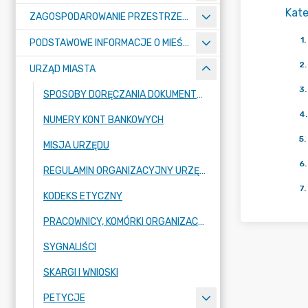
Kate
ZAGOSPODAROWANIE PRZESTRZENNE
1
.
PODSTAWOWE INFORMACJE O MIEŚCIE
2
.
URZĄD MIASTA
3
.
SPOSOBY DORĘCZANIA DOKUMENTÓW DO URZĘDU MIASTA RADZIONKÓW
4
.
NUMERY KONT BANKOWYCH
5
.
MISJA URZĘDU
6
.
REGULAMIN ORGANIZACYJNY URZĘDU
7
.
KODEKS ETYCZNY
PRACOWNICY, KOMÓRKI ORGANIZACYJNE URZĘDU
SYGNALIŚCI
SKARGI I WNIOSKI
PETYCJE