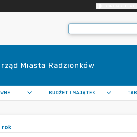
KONTRAST DLA O
 Urząd Miasta Radzionków
AWNE
BUDŻET I MAJĄTEK
TAB
 rok