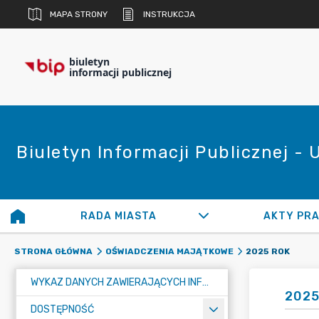
MAPA STRONY
INSTRUKCJA
biuletyn
informacji publicznej
Biuletyn Informacji Publicznej -
RADA MIASTA
AKTY PR
2025 ROK
STRONA GŁÓWNA
OŚWIADCZENIA MAJĄTKOWE
WYKAZ DANYCH ZAWIERAJĄCYCH INFORMACJE O ŚRODOWISKU I JEGO OCHRONIE
2025
DOSTĘPNOŚĆ