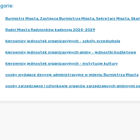
gorie
:
Burmistrz Miasta, Zastępca Burmistrza Miasta, Sekretarz Miasta, Skar
Radni Miasta Radzionków kadencja 2024-2029
kierownicy jednostek organizacyjnych - szkoły, przedszkola
kierownicy jednostek organizacyjnych gminy - jednostki budżetowe
kierownicy jednostek organizacyjnych - instytucje kultury
osoby wydające decyzje administracyjne w imieniu Burmistrza Miasta
osoby zarządzające i członkowie organów zarządzających gminnymi 