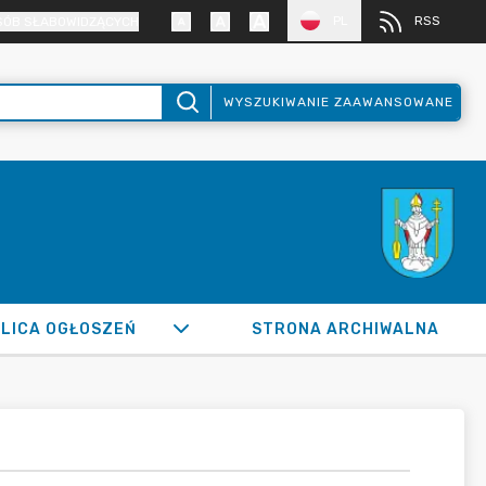
PL
RSS
SÓB SŁABOWIDZĄCYCH
WYSZUKIWANIE ZAAWANSOWANE
LICA OGŁOSZEŃ
STRONA ARCHIWALNA