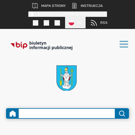
MAPA STRONY
INSTRUKCJA
KONTRAST DLA OSÓB SŁABOWIDZĄCYCH
PL
RSS
biuletyn
informacji publicznej