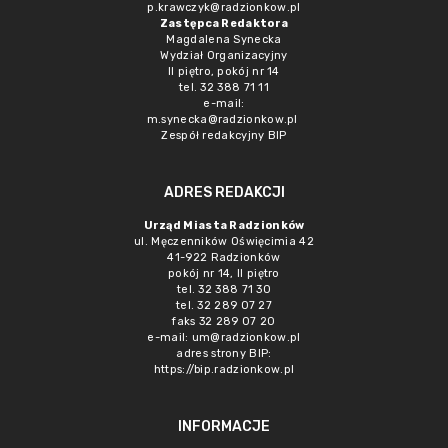
p.krawczyk@radzionkow.pl
Zastępca Redaktora
Magdalena Synecka
Wydział Organizacyjny
II piętro, pokój nr 14
tel. 32 388 71 11
e-mail:
m.synecka@radzionkow.pl
Zespół redakcyjny BIP
ADRES REDAKCJI
Urząd Miasta Radzionków
ul. Męczenników Oświęcimia 42
41-922 Radzionków
pokój nr 14, II piętro
tel. 32 388 71 30
tel. 32 289 07 27
faks 32 289 07 20
e-mail:
um@radzionkow.pl
adres strony BIP:
https://bip.radzionkow.pl
INFORMACJE