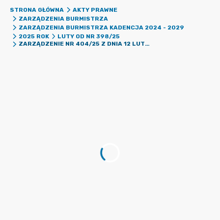
STRONA GŁÓWNA
AKTY PRAWNE
ZARZĄDZENIA BURMISTRZA
ZARZĄDZENIA BURMISTRZA KADENCJA 2024 - 2029
2025 ROK
LUTY OD NR 398/25
ZARZĄDZENIE NR 404/25 Z DNIA 12 LUTEGO 2025 R. W SPRAWIE PODANIA DO PUBLICZNEJ WIADOMOŚCI WYKAZU NIERUCHOMOŚCI PRZEZNACZONEJ DO ODDANIA W DZIERŻAWĘ NA CZAS OZNACZONY DO LAT TRZECH W DRODZE BEZPRZETARGOWEJ