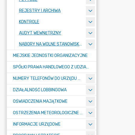
REJESTRY I ARCHIWA
KONTROLE
AUDYT WEWNĘTRZNY
NABORY NA WOLNE STANOWISKA PRACY
MIEJSKIE JEDNOSTKI ORGANIZACYJNE
SPÓŁKI PRAWA HANDLOWEGO Z UDZIAŁEM GMINY
NUMERY TELEFONÓW DO URZĘDU MIASTA, MIEJSKICH JEDNOSTEK ORGANIZACYJNYCH ORAZ SPÓŁEK PRAWA HANDLOWEGO Z UDZIAŁEM GMINY
DZIAŁALNOŚĆ LOBBINGOWA
OŚWIADCZENIA MAJĄTKOWE
OSTRZEŻENIA METEOROLOGICZNE O ZŁYM STANIE POWIETRZA I INNE
INFORMACJE URZĘDOWE