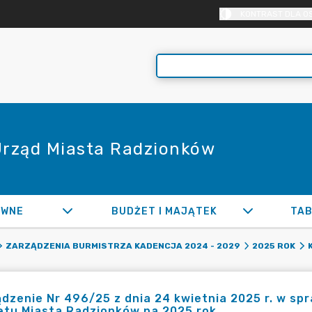
KONTRAST DLA O
 Urząd Miasta Radzionków
AWNE
BUDŻET I MAJĄTEK
TAB
ZARZĄDZENIA BURMISTRZA KADENCJA 2024 - 2029
2025 ROK
dzenie Nr 496/25 z dnia 24 kwietnia 2025 r. w s
etu Miasta Radzionków na 2025 rok