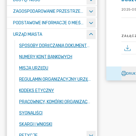
2025-05
ZAGOSPODAROWANIE PRZESTRZENNE
PODSTAWOWE INFORMACJE O MIEŚCIE
URZĄD MIASTA
ZAŁĄCZ
SPOSOBY DORĘCZANIA DOKUMENTÓW DO URZĘDU MIASTA RADZIONKÓW
NUMERY KONT BANKOWYCH
MISJA URZĘDU
DRUK
REGULAMIN ORGANIZACYJNY URZĘDU
KODEKS ETYCZNY
PRACOWNICY, KOMÓRKI ORGANIZACYJNE URZĘDU
SYGNALIŚCI
SKARGI I WNIOSKI
PETYCJE