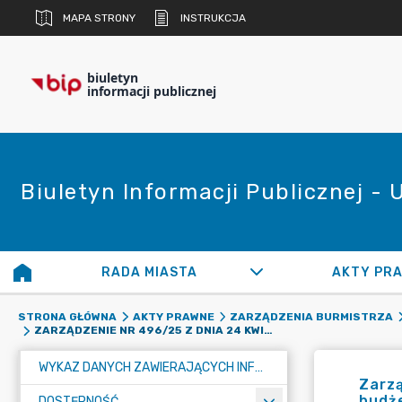
MAPA STRONY
INSTRUKCJA
biuletyn
informacji publicznej
Biuletyn Informacji Publicznej -
RADA MIASTA
AKTY PR
STRONA GŁÓWNA
AKTY PRAWNE
ZARZĄDZENIA BURMISTRZA
ZARZĄDZENIE NR 496/25 Z DNIA 24 KWIETNIA 2025 R. W SPRAWIE ZMIANY UKŁADU WYKONAWCZEGO BUDŻETU MIASTA RADZIONKÓW NA 2025 ROK
WYKAZ DANYCH ZAWIERAJĄCYCH INFORMACJE O ŚRODOWISKU I JEGO OCHRONIE
Zarzą
budż
DOSTĘPNOŚĆ