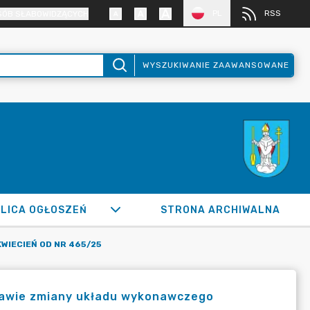
PL
RSS
SÓB SŁABOWIDZĄCYCH
WYSZUKIWANIE ZAAWANSOWANE
LICA OGŁOSZEŃ
STRONA ARCHIWALNA
KWIECIEŃ OD NR 465/25
prawie zmiany układu wykonawczego