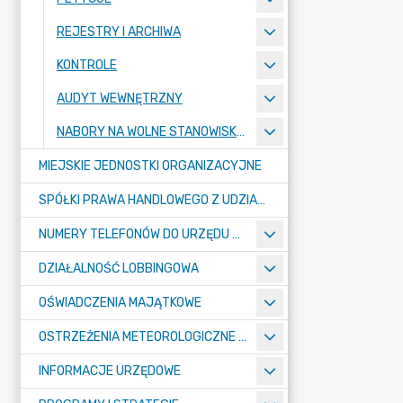
REJESTRY I ARCHIWA
KONTROLE
AUDYT WEWNĘTRZNY
NABORY NA WOLNE STANOWISKA PRACY
MIEJSKIE JEDNOSTKI ORGANIZACYJNE
SPÓŁKI PRAWA HANDLOWEGO Z UDZIAŁEM GMINY
NUMERY TELEFONÓW DO URZĘDU MIASTA, MIEJSKICH JEDNOSTEK ORGANIZACYJNYCH ORAZ SPÓŁEK PRAWA HANDLOWEGO Z UDZIAŁEM GMINY
DZIAŁALNOŚĆ LOBBINGOWA
OŚWIADCZENIA MAJĄTKOWE
OSTRZEŻENIA METEOROLOGICZNE O ZŁYM STANIE POWIETRZA I INNE
INFORMACJE URZĘDOWE