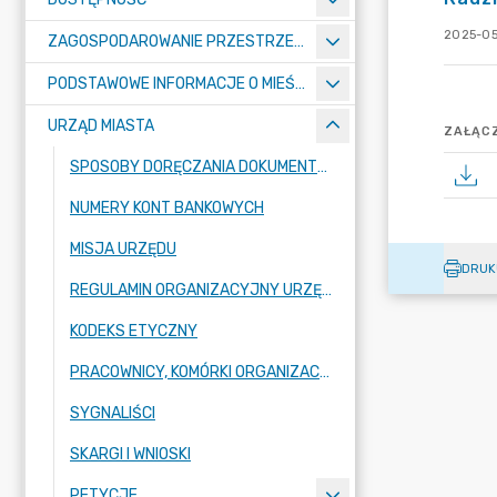
2025-05
ZAGOSPODAROWANIE PRZESTRZENNE
PODSTAWOWE INFORMACJE O MIEŚCIE
URZĄD MIASTA
ZAŁĄCZ
SPOSOBY DORĘCZANIA DOKUMENTÓW DO URZĘDU MIASTA RADZIONKÓW
NUMERY KONT BANKOWYCH
MISJA URZĘDU
DRUK
REGULAMIN ORGANIZACYJNY URZĘDU
KODEKS ETYCZNY
PRACOWNICY, KOMÓRKI ORGANIZACYJNE URZĘDU
SYGNALIŚCI
SKARGI I WNIOSKI
PETYCJE