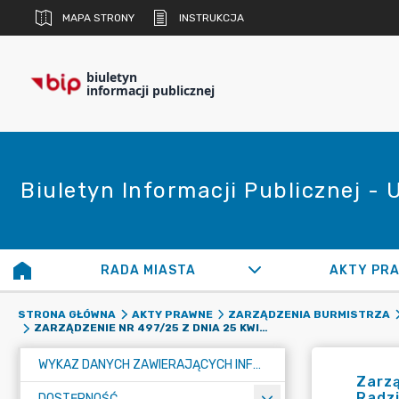
MAPA STRONY
INSTRUKCJA
biuletyn
informacji publicznej
Biuletyn Informacji Publicznej -
RADA MIASTA
AKTY PR
STRONA GŁÓWNA
AKTY PRAWNE
ZARZĄDZENIA BURMISTRZA
ZARZĄDZENIE NR 497/25 Z DNIA 25 KWIETNIA 2025 R. W SPRAWIE ZMIANY UCHWAŁY BUDŻETOWEJ MIASTA RADZIONKÓW NA ROK 2025
WYKAZ DANYCH ZAWIERAJĄCYCH INFORMACJE O ŚRODOWISKU I JEGO OCHRONIE
Zarzą
Radz
DOSTĘPNOŚĆ