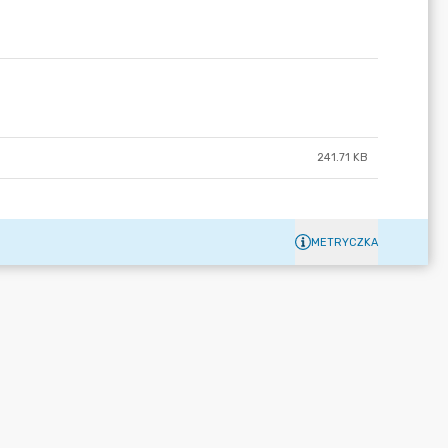
241.71 KB
METRYCZKA