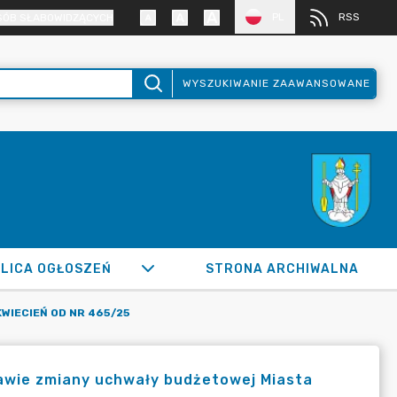
PL
RSS
SÓB SŁABOWIDZĄCYCH
WYSZUKIWANIE ZAAWANSOWANE
LICA OGŁOSZEŃ
STRONA ARCHIWALNA
KWIECIEŃ OD NR 465/25
rawie zmiany uchwały budżetowej Miasta