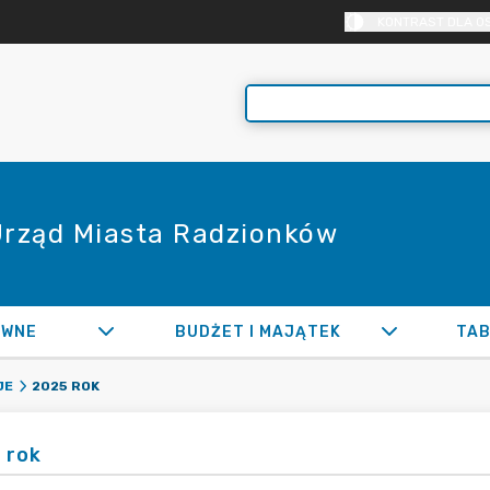
KONTRAST DLA O
 Urząd Miasta Radzionków
AWNE
BUDŻET I MAJĄTEK
TAB
2025 ROK
JE
 rok