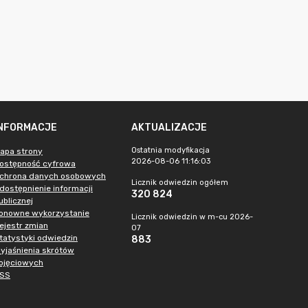
INFORMACJE
AKTUALIZACJE
Ostatnia modyfikacja
apa strony
2026-08-06 11:16:03
ostępność cyfrowa
chrona danych osobowych
Licznik odwiedzin ogółem
dostępnienie informacji
320 824
ublicznej
onowne wykorzystanie
Licznik odwiedzin w m-cu 2026-
ejestr zmian
07
tatystyki odwiedzin
883
yjaśnienia skrótów
ojęciowych
SS