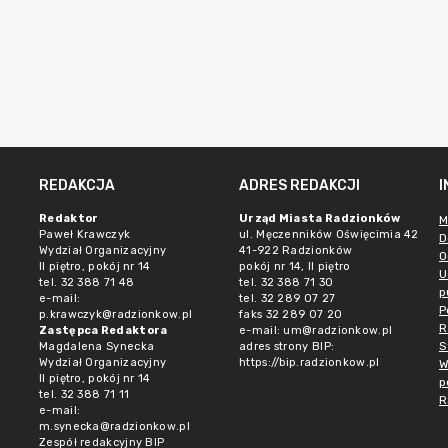
REDAKCJA
ADRES REDAKCJI
Redaktor
Urząd Miasta Radzionków
M
Paweł Krawczyk
ul. Męczenników Oświęcimia 42
D
Wydział Organizacyjny
41-922 Radzionków
O
II piętro, pokój nr 14
pokój nr 14, II piętro
U
tel. 32 388 71 48
tel. 32 388 71 30
p
e-mail:
tel. 32 289 07 27
P
p.krawczyk@radzionkow.pl
faks 32 289 07 20
R
Zastępca Redaktora
e-mail:
um@radzionkow.pl
S
Magdalena Synecka
adres strony BIP:
Wydział Organizacyjny
https://bip.radzionkow.pl
W
II piętro, pokój nr 14
p
tel. 32 388 71 11
R
e-mail:
m.synecka@radzionkow.pl
Zespół redakcyjny BIP