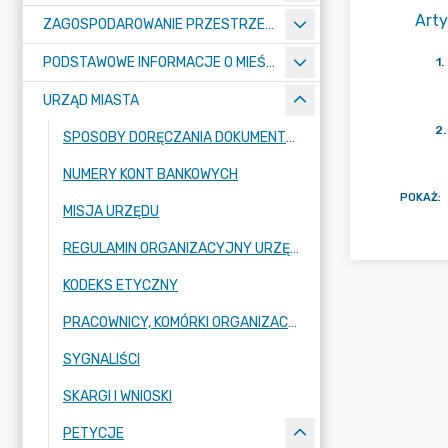
Arty
ZAGOSPODAROWANIE PRZESTRZENNE
PODSTAWOWE INFORMACJE O MIEŚCIE
1
.
URZĄD MIASTA
2
.
SPOSOBY DORĘCZANIA DOKUMENTÓW DO URZĘDU MIASTA RADZIONKÓW
NUMERY KONT BANKOWYCH
POKAŻ
:
MISJA URZĘDU
REGULAMIN ORGANIZACYJNY URZĘDU
KODEKS ETYCZNY
PRACOWNICY, KOMÓRKI ORGANIZACYJNE URZĘDU
SYGNALIŚCI
SKARGI I WNIOSKI
PETYCJE