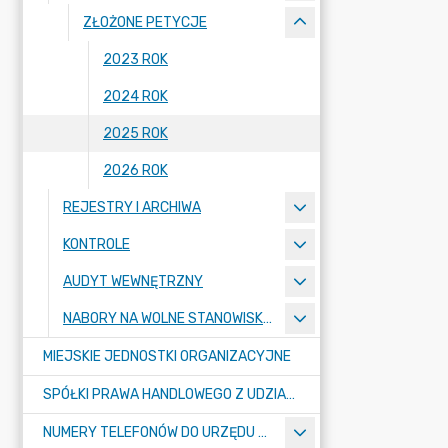
ZŁOŻONE PETYCJE
2023 ROK
2024 ROK
2025 ROK
2026 ROK
REJESTRY I ARCHIWA
KONTROLE
AUDYT WEWNĘTRZNY
NABORY NA WOLNE STANOWISKA PRACY
MIEJSKIE JEDNOSTKI ORGANIZACYJNE
SPÓŁKI PRAWA HANDLOWEGO Z UDZIAŁEM GMINY
NUMERY TELEFONÓW DO URZĘDU MIASTA, MIEJSKICH JEDNOSTEK ORGANIZACYJNYCH ORAZ SPÓŁEK PRAWA HANDLOWEGO Z UDZIAŁEM GMINY