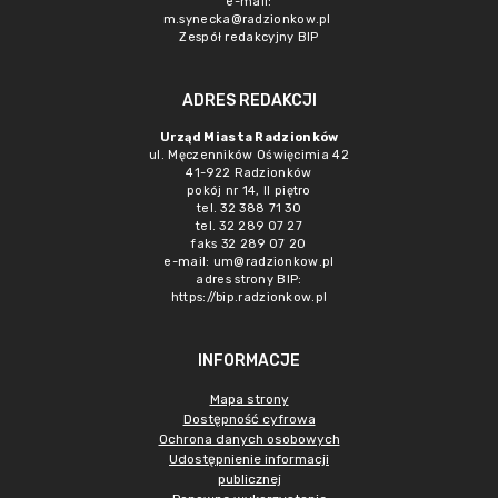
e-mail:
m.synecka@radzionkow.pl
Zespół redakcyjny BIP
ADRES REDAKCJI
Urząd Miasta Radzionków
ul. Męczenników Oświęcimia 42
41-922 Radzionków
pokój nr 14, II piętro
tel. 32 388 71 30
tel. 32 289 07 27
faks 32 289 07 20
e-mail:
um@radzionkow.pl
adres strony BIP:
https://bip.radzionkow.pl
INFORMACJE
Mapa strony
Dostępność cyfrowa
Ochrona danych osobowych
Udostępnienie informacji
publicznej