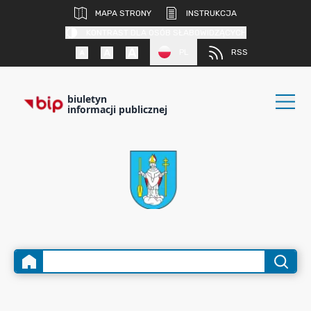
MAPA STRONY
INSTRUKCJA
KONTRAST DLA OSÓB SŁABOWIDZĄCYCH
PL
RSS
biuletyn
informacji publicznej