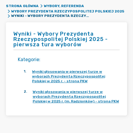
STRONA GŁÓWNA
WYBORY, REFERENDA
WYBORY PREZYDENTA RZECZYPOSPOLITEJ POLSKIEJ 2025
WYNIKI - WYBORY PREZYDENTA RZECZYPOSPOLITEJ POLSKIEJ 2025 - PIERWSZA TURA WYBORÓW
Wyniki - Wybory Prezydenta
Rzeczypospolitej Polskiej 2025 -
pierwsza tura wyborów
Kategorie
:
1
.
Wyniki głosowania w pierwszej turze w
wyborach Prezydenta Rzeczypospolitej
Polskiej w 2025 r. - strona PKW
2
.
Wyniki głosowania w pierwszej turze w
wyborach Prezydenta Rzeczypospolitej
Polskiej w 2025 r. (m. Radzionków) - strona PKW