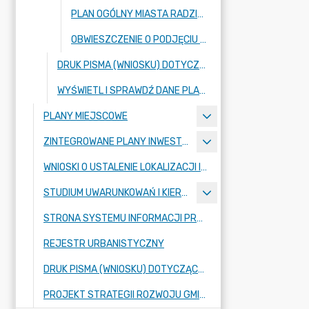
PLAN OGÓLNY MIASTA RADZIONKÓW UCHWALONY PRZEZ RADĘ MIASTA
OBWIESZCZENIE O PODJĘCIU PRZEZ RADĘ MIASTA UCHWAŁY NR XX/192/2025 Z DNIA 27 LISTOPADA 2025 R. W SPRAWIE UCHWALENIA PLANU OGÓLNEGO MIASTA RADZIONKÓW
DRUK PISMA (WNIOSKU) DOTYCZĄCY AKTU PLANOWANIA PRZESTRZENNEGO
WYŚWIETL I SPRAWDŹ DANE PLANISTYCZNE - USŁUGA W SERWISIE GOV.PL
PLANY MIEJSCOWE
ZINTEGROWANE PLANY INWESTYCYJNE
WNIOSKI O USTALENIE LOKALIZACJI INWESTYCJI MIESZKANIOWEJ WRAZ Z INWESTYCJAMI TOWARZYSZĄCYMI
STUDIUM UWARUNKOWAŃ I KIERUNKÓW ZAGOSPODAROWANIA PRZESTRZENNEGO
STRONA SYSTEMU INFORMACJI PRZESTRZENNEJ GMINY RADZIONKÓW
REJESTR URBANISTYCZNY
DRUK PISMA (WNIOSKU) DOTYCZĄCY AKTU PLANOWANIA PRZESTRZENNEGO
PROJEKT STRATEGII ROZWOJU GMINY RADZIONKÓW