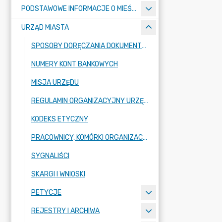
PODSTAWOWE INFORMACJE O MIEŚCIE
URZĄD MIASTA
SPOSOBY DORĘCZANIA DOKUMENTÓW DO URZĘDU MIASTA RADZIONKÓW
NUMERY KONT BANKOWYCH
MISJA URZĘDU
REGULAMIN ORGANIZACYJNY URZĘDU
KODEKS ETYCZNY
PRACOWNICY, KOMÓRKI ORGANIZACYJNE URZĘDU
SYGNALIŚCI
SKARGI I WNIOSKI
PETYCJE
REJESTRY I ARCHIWA