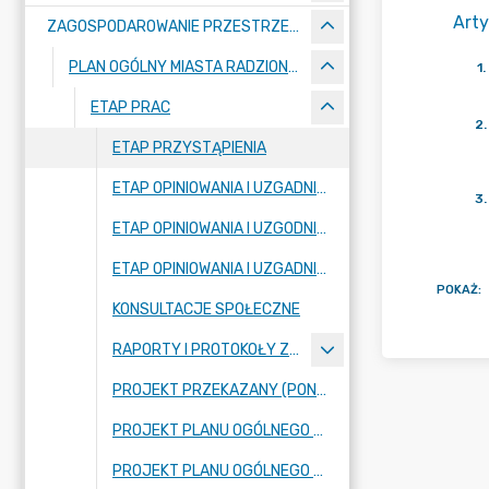
Arty
ZAGOSPODAROWANIE PRZESTRZENNE
PLAN OGÓLNY MIASTA RADZIONKÓW
1
.
ETAP PRAC
2
.
ETAP PRZYSTĄPIENIA
ETAP OPINIOWANIA I UZGADNIANIA
3
.
ETAP OPINIOWANIA I UZGODNIENIA (PONOWNE)
ETAP OPINIOWANIA I UZGADNIANIA (PONOWNE-3)
POKAŻ
:
KONSULTACJE SPOŁECZNE
RAPORTY I PROTOKOŁY Z PRZEBIEGU KONSULTACJI SPOŁECZNYCH
PROJEKT PRZEKAZANY (PONOWNIE) DO UZGODNIENIA Z ZARZĄDEM WOJEWÓDZTWA ŚLĄSKIEGO
PROJEKT PLANU OGÓLNEGO WRAZ Z UZASADNIENIEM, PROGNOZĄ ODDZIAŁYWANIA NA ŚRODOWISKO I RAPORTEM
PROJEKT PLANU OGÓLNEGO MIASTA RADZIONKÓW PRZEDŁOŻONY RADZIE MIASTA