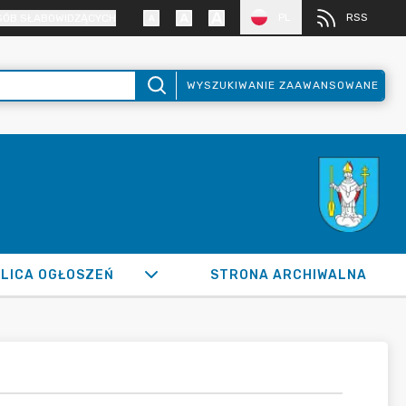
PL
RSS
SÓB SŁABOWIDZĄCYCH
WYSZUKIWANIE ZAAWANSOWANE
LICA OGŁOSZEŃ
STRONA ARCHIWALNA