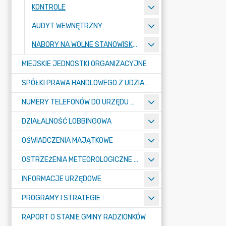
KONTROLE
AUDYT WEWNĘTRZNY
NABORY NA WOLNE STANOWISKA PRACY
MIEJSKIE JEDNOSTKI ORGANIZACYJNE
SPÓŁKI PRAWA HANDLOWEGO Z UDZIAŁEM GMINY
NUMERY TELEFONÓW DO URZĘDU MIASTA, MIEJSKICH JEDNOSTEK ORGANIZACYJNYCH ORAZ SPÓŁEK PRAWA HANDLOWEGO Z UDZIAŁEM GMINY
DZIAŁALNOŚĆ LOBBINGOWA
OŚWIADCZENIA MAJĄTKOWE
OSTRZEŻENIA METEOROLOGICZNE O ZŁYM STANIE POWIETRZA I INNE
INFORMACJE URZĘDOWE
PROGRAMY I STRATEGIE
RAPORT O STANIE GMINY RADZIONKÓW