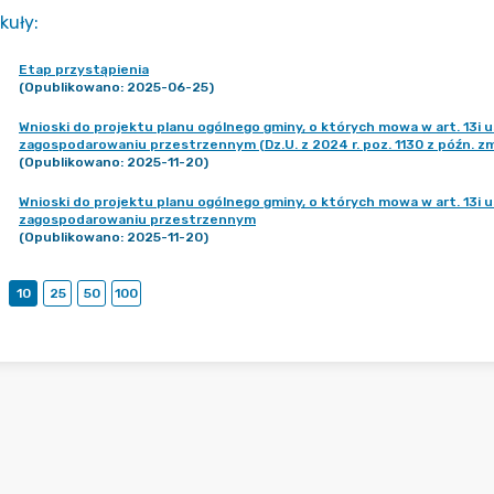
kuły
:
Etap przystąpienia
(Opublikowano: 2025-06-25)
Wnioski do projektu planu ogólnego gminy, o których mowa w art. 13i u
zagospodarowaniu przestrzennym (Dz.U. z 2024 r. poz. 1130 z późn. zm
(Opublikowano: 2025-11-20)
Wnioski do projektu planu ogólnego gminy, o których mowa w art. 13i u
zagospodarowaniu przestrzennym
(Opublikowano: 2025-11-20)
10
25
50
100