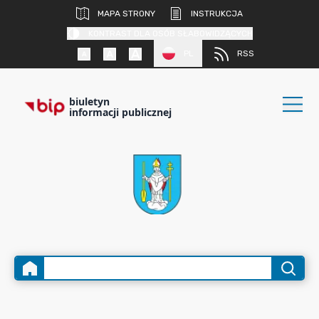
MAPA STRONY
INSTRUKCJA
KONTRAST DLA OSÓB SŁABOWIDZĄCYCH
PL
RSS
biuletyn
informacji publicznej