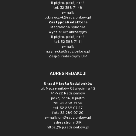
II piętro, pokój nr 14
tel. 32 388 71 48
e-mail:
p.krawczyk@radzionkow.pl
Zastępca Redaktora
Magdalena Synecka
Wydział Organizacyjny
II piętro, pokój nr 14
tel. 32 388 71 11
e-mail:
m.synecka@radzionkow.pl
Zespół redakcyjny BIP
ADRES REDAKCJI
Urząd Miasta Radzionków
ul. Męczenników Oświęcimia 42
41-922 Radzionków
pokój nr 14, II piętro
tel. 32 388 71 30
tel. 32 289 07 27
faks 32 289 07 20
e-mail:
um@radzionkow.pl
adres strony BIP:
https://bip.radzionkow.pl