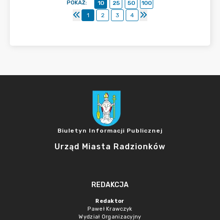
POKAŻ
:
10
25
50
100
1
2
3
4
Biuletyn Informacji Publicznej
Urząd Miasta Radzionków
REDAKCJA
Redaktor
Paweł Krawczyk
Wydział Organizacyjny