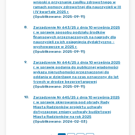
wnioski o przyznanie zasiłku zdrowotnego w
ramach pomocy zdrowotnej dla nauczycieli w III
i IV kwartale 2025 r.
(Opublikowano: 2025-09-11)
8
.
Zarządzenie Nr 643/25 z dnia 10 września 2025
r. w sprawie sposobu podziału środków
finansowych przeznaczonych na nagrody dla
nauczycieli za ich osiągnięcia dydaktyczno –
wychowawcze w 2025 r.
(Opublikowano: 2025-09-11)
9
.
Zarządzenie Nr 644/25 z dnia 10 września 2025
r. w sprawie podania do publicznej wiadomości
wykazu nieruchomości przeznaczonej do
oddania w dzierżawę na czas oznaczony do lat
trzech w drodze bezprzetargowej
(Opublikowano: 2025-09-11)
10
.
Zarządzenie Nr 645/25 z dnia 10 września 2025
r. w sprawie skierowania pod obrady Rady
Miasta Radzionków projektu uchwały
dotyczącego zmiany uchwały budżetowej
Miasta Radzionków na rok 2025
(Opublikowano: 2026-02-03)