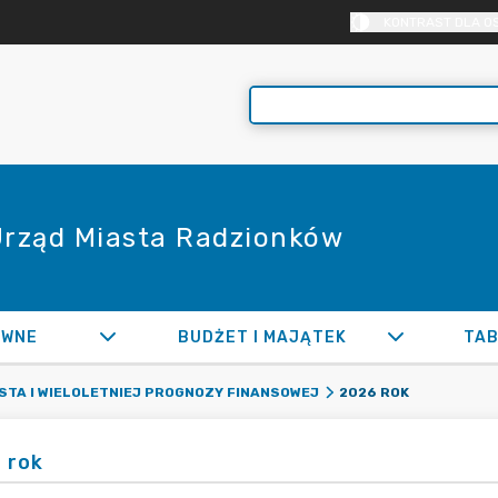
KONTRAST DLA O
 Urząd Miasta Radzionków
AWNE
BUDŻET I MAJĄTEK
TAB
2026 ROK
STA I WIELOLETNIEJ PROGNOZY FINANSOWEJ
 rok