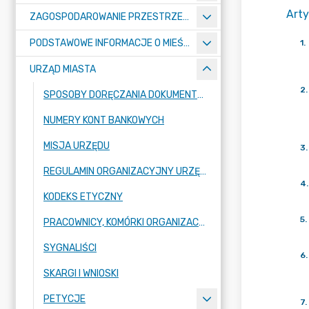
Arty
ZAGOSPODAROWANIE PRZESTRZENNE
PODSTAWOWE INFORMACJE O MIEŚCIE
1
.
URZĄD MIASTA
2
.
SPOSOBY DORĘCZANIA DOKUMENTÓW DO URZĘDU MIASTA RADZIONKÓW
NUMERY KONT BANKOWYCH
MISJA URZĘDU
3
.
REGULAMIN ORGANIZACYJNY URZĘDU
4
.
KODEKS ETYCZNY
5
.
PRACOWNICY, KOMÓRKI ORGANIZACYJNE URZĘDU
SYGNALIŚCI
6
.
SKARGI I WNIOSKI
PETYCJE
7
.