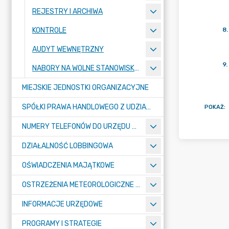
REJESTRY I ARCHIWA
KONTROLE
8
.
AUDYT WEWNĘTRZNY
9
.
NABORY NA WOLNE STANOWISKA PRACY
MIEJSKIE JEDNOSTKI ORGANIZACYJNE
SPÓŁKI PRAWA HANDLOWEGO Z UDZIAŁEM GMINY
POKAŻ
:
NUMERY TELEFONÓW DO URZĘDU MIASTA, MIEJSKICH JEDNOSTEK ORGANIZACYJNYCH ORAZ SPÓŁEK PRAWA HANDLOWEGO Z UDZIAŁEM GMINY
DZIAŁALNOŚĆ LOBBINGOWA
OŚWIADCZENIA MAJĄTKOWE
OSTRZEŻENIA METEOROLOGICZNE O ZŁYM STANIE POWIETRZA I INNE
INFORMACJE URZĘDOWE
PROGRAMY I STRATEGIE