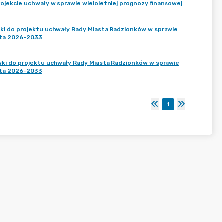
ojekcie uchwały w sprawie wieloletniej prognozy finansowej
wki do projektu uchwały Rady Miasta Radzionków w sprawie
lata 2026-2033
awki do projektu uchwały Rady Miasta Radzionków w sprawie
lata 2026-2033
1