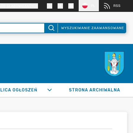
PL
RSS
SÓB SŁABOWIDZĄCYCH
WYSZUKIWANIE ZAAWANSOWANE
LICA OGŁOSZEŃ
STRONA ARCHIWALNA