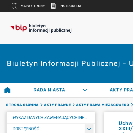
MAPA STRONY
INSTRUKCJA
biuletyn
informacji publicznej
Biuletyn Informacji Publicznej -
RADA MIASTA
AKTY PR
STRONA GŁÓWNA
AKTY PRAWNE
AKTY PRAWA MIEJSCOWEGO
WYKAZ DANYCH ZAWIERAJĄCYCH INFORMACJE O ŚRODOWISKU I JEGO OCHRONIE
Uchwa
XXIII
DOSTĘPNOŚĆ