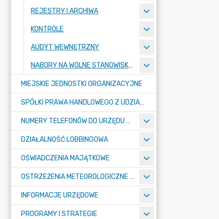
REJESTRY I ARCHIWA
KONTROLE
AUDYT WEWNĘTRZNY
NABORY NA WOLNE STANOWISKA PRACY
MIEJSKIE JEDNOSTKI ORGANIZACYJNE
SPÓŁKI PRAWA HANDLOWEGO Z UDZIAŁEM GMINY
NUMERY TELEFONÓW DO URZĘDU MIASTA, MIEJSKICH JEDNOSTEK ORGANIZACYJNYCH ORAZ SPÓŁEK PRAWA HANDLOWEGO Z UDZIAŁEM GMINY
DZIAŁALNOŚĆ LOBBINGOWA
OŚWIADCZENIA MAJĄTKOWE
OSTRZEŻENIA METEOROLOGICZNE O ZŁYM STANIE POWIETRZA I INNE
INFORMACJE URZĘDOWE
PROGRAMY I STRATEGIE