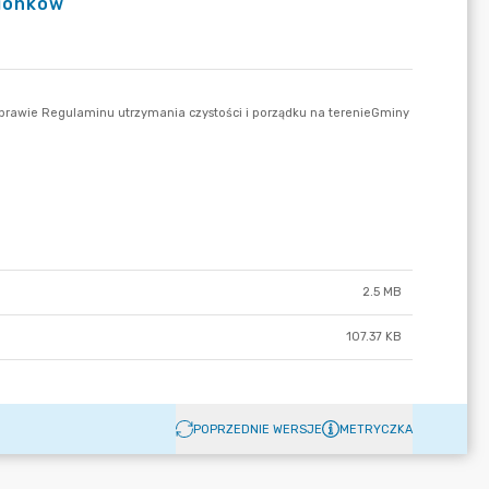
zionków
2.5 MB
107.37 KB
POPRZEDNIE WERSJE
METRYCZKA