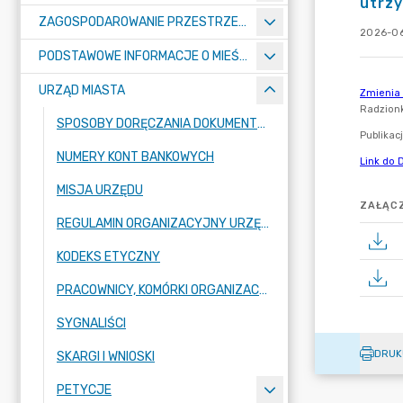
utrzy
ZAGOSPODAROWANIE PRZESTRZENNE
2026-06
PODSTAWOWE INFORMACJE O MIEŚCIE
URZĄD MIASTA
SPOSOBY DORĘCZANIA DOKUMENTÓW DO URZĘDU MIASTA RADZIONKÓW
NUMERY KONT BANKOWYCH
MISJA URZĘDU
ZAŁĄCZ
REGULAMIN ORGANIZACYJNY URZĘDU
KODEKS ETYCZNY
PRACOWNICY, KOMÓRKI ORGANIZACYJNE URZĘDU
SYGNALIŚCI
DRUK
SKARGI I WNIOSKI
PETYCJE