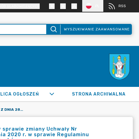
PL
RSS
SÓB SŁABOWIDZĄCYCH
WYSZUKIWANIE ZAAWANSOWANE
LICA OGŁOSZEŃ
STRONA ARCHIWALNA
UCHWAŁA NR XXVIII/252/2026 Z DNIA 28 MAJA 2026 ROKU W SPRAWIE ZMIANY UCHWAŁY NR XXIII/244/2020 RADY MIASTA RADZIONKÓW Z DNIA 10 GRUDNIA 2020 R. W SPRAWIE REGULAMINU UTRZYMANIA CZYSTOŚCI I PORZĄDKU NA TERENIE GMINY RADZIONKÓW
w sprawie zmiany Uchwały Nr
ia 2020 r. w sprawie Regulaminu