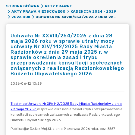
STRONA GŁÓWNA
AKTY PRAWNE
AKTY PRAWA MIEJSCOWEGO
KADENCJA 2024 - 2029
UCHWAŁA NR XXVIII/254/2026 Z DNIA 28 MAJA 2026 ROKU W SPRAWIE UTRATY MOCY UCHWAŁY NR XIV/142/2025 RADY MIASTA RADZIONKÓW Z DNIA 29 MAJA 2025 R. W SPRAWIE OKREŚLENIA ZASAD I TRYBU PRZEPROWADZANIA KONSULTACJI SPOŁECZNYCH ZWIĄZANYCH Z REALIZACJĄ RADZIONKOWSKIEGO BUDŻETU OBYWATELSKIEGO 2026
2026 ROK
Uchwała Nr XXVIII/254/2026 z dnia 28
maja 2026 roku w sprawie utraty mocy
uchwały Nr XIV/142/2025 Rady Miasta
Radzionków z dnia 29 maja 2025 r. w
sprawie określenia zasad i trybu
przeprowadzania konsultacji społecznych
związanych z realizacją Radzionkowskiego
Budżetu Obywatelskiego 2026
2026-06-12 10:29