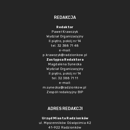
REDAKCJA
Redaktor
Paweł Krawczyk
Wydział Organizacyjny
II piętro, pokój nr 14
tel. 32 388 71 48
e-mail:
p.krawczyk@radzionkow.pl
Zastępca Redaktora
Magdalena Synecka
Wydział Organizacyjny
II piętro, pokój nr 14
tel. 32 388 71 11
e-mail:
m.synecka@radzionkow.pl
Zespół redakcyjny BIP
ADRES REDAKCJI
Urząd Miasta Radzionków
ul. Męczenników Oświęcimia 42
41-922 Radzionków