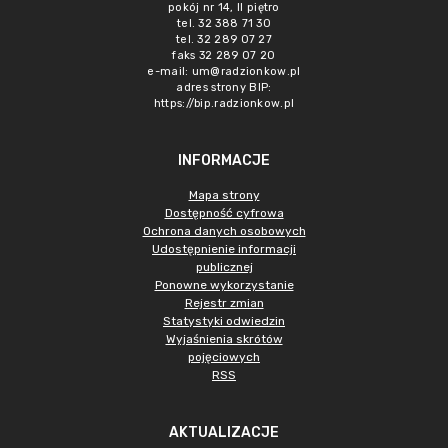
pokój nr 14, II piętro
tel. 32 388 71 30
tel. 32 289 07 27
faks 32 289 07 20
e-mail:
um@radzionkow.pl
adres strony BIP:
https://bip.radzionkow.pl
INFORMACJE
Mapa strony
Dostępność cyfrowa
Ochrona danych osobowych
Udostępnienie informacji
publicznej
Ponowne wykorzystanie
Rejestr zmian
Statystyki odwiedzin
Wyjaśnienia skrótów
pojęciowych
RSS
AKTUALIZACJE