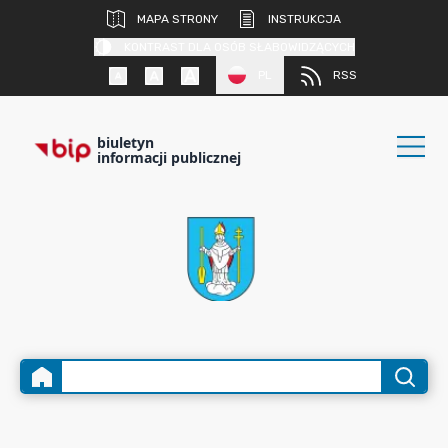
MAPA STRONY
INSTRUKCJA
KONTRAST DLA OSÓB SŁABOWIDZĄCYCH
PL
RSS
biuletyn
informacji publicznej