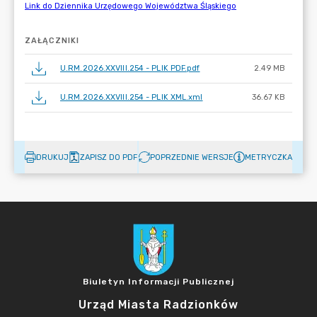
ZAŁĄCZNIKI
U.RM.2026.XXVIII.254 - PLIK PDF.pdf
2.49 MB
U.RM.2026.XXVIII.254 - PLIK XML.xml
36.67 KB
DRUKUJ
ZAPISZ DO PDF
POPRZEDNIE WERSJE
METRYCZKA
Biuletyn Informacji Publicznej
Urząd Miasta Radzionków