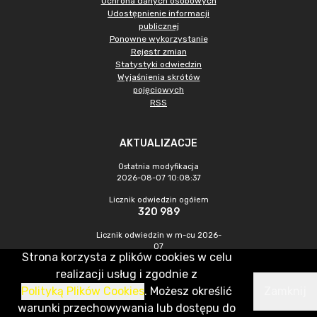
Ochrona danych osobowych
Udostępnienie informacji
publicznej
Ponowne wykorzystanie
Rejestr zmian
Statystyki odwiedzin
Wyjaśnienia skrótów
pojęciowych
RSS
AKTUALIZACJE
Ostatnia modyfikacja
2026-08-07 10:08:37
Licznik odwiedzin ogółem
320 989
Licznik odwiedzin w m-cu 2026-
07
Strona korzysta z plików cookies w celu
1 048
realizacji usług i zgodnie z
Polityką Plików Cookies
. Możesz określić
Zamknij
CMS & Hosting: Nefeni Sp. z o.o.
warunki przechowywania lub dostępu do