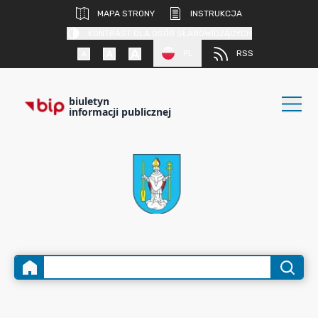
MAPA STRONY
INSTRUKCJA
KONTRAST DLA OSÓB SŁABOWIDZĄCYCH
PL
RSS
biuletyn
informacji publicznej