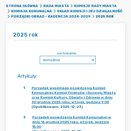
STRONA GŁÓWNA
RADA MIASTA
KOMISJE RADY MIASTA
KOMISJA KOMUNALNA
SKŁAD KOMISJI I JEJ DZIAŁALNOŚĆ
2025 ROK
PORZĄDKI OBRAD - KADENCJA 2024-2029
2025 rok
sortowanie:
Artykuły
:
1
.
Porządek wspólnego posiedzenia Komisji
Komunalnej, Komisji Finansów i Rozwoju Miasta
oraz Komisji Kultury, Oświaty i Zdrowia w dniu
30 grudnia 2025 roku, wtorek, godzina 9:00
(Opublikowano: 2025-12-23)
2
.
Porządek posiedzenia Komisji Komunalnej w
dniu 16 grudnia 2025 roku, wtorek, godzina
15:00