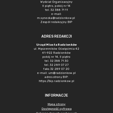
Wydział Organizacyjny
II piętro, pokój nr 14
tel. 32 388 71 11
e-mail:
m.synecka@radzionkow.pl
Zespół redakcyjny BIP
ADRES REDAKCJI
Urząd Miasta Radzionków
ul. Męczenników Oświęcimia 42
41-922 Radzionków
pokój nr 14, II piętro
tel. 32 388 71 30
tel. 32 289 07 27
faks 32 289 07 20
e-mail:
um@radzionkow.pl
adres strony BIP:
https://bip.radzionkow.pl
INFORMACJE
Mapa strony
Dostępność cyfrowa