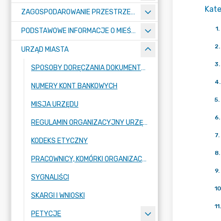
Kate
ZAGOSPODAROWANIE PRZESTRZENNE
1
.
PODSTAWOWE INFORMACJE O MIEŚCIE
2
.
URZĄD MIASTA
3
.
SPOSOBY DORĘCZANIA DOKUMENTÓW DO URZĘDU MIASTA RADZIONKÓW
4
.
NUMERY KONT BANKOWYCH
5
.
MISJA URZĘDU
6
.
REGULAMIN ORGANIZACYJNY URZĘDU
7
.
KODEKS ETYCZNY
8
.
PRACOWNICY, KOMÓRKI ORGANIZACYJNE URZĘDU
9
.
SYGNALIŚCI
10
SKARGI I WNIOSKI
11
.
PETYCJE