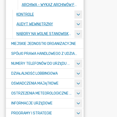
ARCHIWA - WYKAZ ARCHIWÓW FUNKCJONUJĄCYCH W URZĘDZIE MIASTA RADZIONKÓW (ARCHIWUM BIP)
KONTROLE
AUDYT WEWNĘTRZNY
NABORY NA WOLNE STANOWISKA PRACY
MIEJSKIE JEDNOSTKI ORGANIZACYJNE
SPÓŁKI PRAWA HANDLOWEGO Z UDZIAŁEM GMINY
NUMERY TELEFONÓW DO URZĘDU MIASTA, MIEJSKICH JEDNOSTEK ORGANIZACYJNYCH ORAZ SPÓŁEK PRAWA HANDLOWEGO Z UDZIAŁEM GMINY
DZIAŁALNOŚĆ LOBBINGOWA
OŚWIADCZENIA MAJĄTKOWE
OSTRZEŻENIA METEOROLOGICZNE O ZŁYM STANIE POWIETRZA I INNE
INFORMACJE URZĘDOWE
PROGRAMY I STRATEGIE