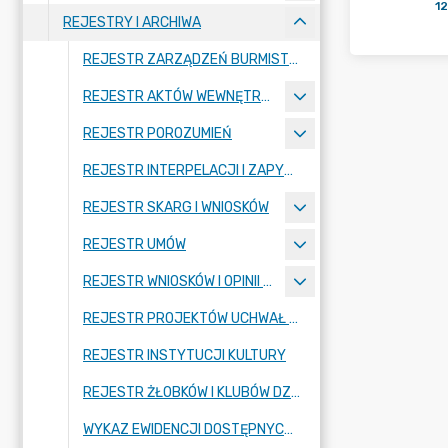
12
REJESTRY I ARCHIWA
REJESTR ZARZĄDZEŃ BURMISTRZA MIASTA
REJESTR AKTÓW WEWNĘTRZNYCH
REJESTR POROZUMIEŃ
REJESTR INTERPELACJI I ZAPYTAŃ RADNYCH
REJESTR SKARG I WNIOSKÓW
REJESTR UMÓW
REJESTR WNIOSKÓW I OPINII KOMISJI RADY MIASTA
REJESTR PROJEKTÓW UCHWAŁ RADY MIASTA RADZIONKÓW
REJESTR INSTYTUCJI KULTURY
REJESTR ŻŁOBKÓW I KLUBÓW DZIECIĘCYCH (STRONA SYSTEMU REJESTR ŻŁOBKÓW)
WYKAZ EWIDENCJI DOSTĘPNYCH W URZĘDZIE MIASTA RADZIONKÓW