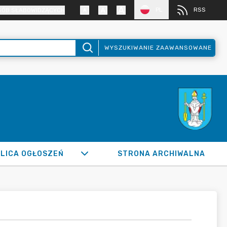
PL
RSS
SÓB SŁABOWIDZĄCYCH
WYSZUKIWANIE ZAAWANSOWANE
LICA OGŁOSZEŃ
STRONA ARCHIWALNA