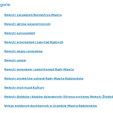
gorie
:
Rejestr zarządzeń Burmistrza Miasta
Rejestr aktów wewnętrznych
Rejestr porozumień
Rejestr interpelacji i zapytań Radnych
Rejestr skarg i wniosków
Rejestr umów
Rejestr wniosków i opinii Komisji Rady Miasta
Rejestr projektów uchwał Rady Miasta Radzionków
Rejestr Instytucji Kultury
.
Rejestr żłobków i klubów dziecięcych (Strona systemu Rejestr Żłobk
Wykaz ewidencji dostępnych w Urzędzie Miasta Radzionków