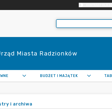
KONTRAST DLA O
 Urząd Miasta Radzionków
AWNE
BUDŻET I MAJĄTEK
TAB
stry i archiwa