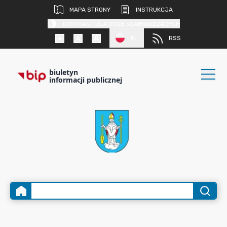
MAPA STRONY
INSTRUKCJA
KONTRAST DLA OSÓB SŁABOWIDZĄCYCH
PL
RSS
biuletyn
informacji publicznej