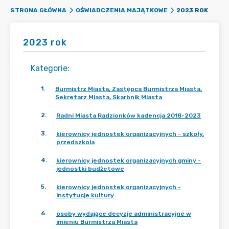
2023 ROK
STRONA GŁÓWNA
OŚWIADCZENIA MAJĄTKOWE
2023 rok
Kategorie
:
1
.
Burmistrz Miasta, Zastępca Burmistrza Miasta,
Sekretarz Miasta, Skarbnik Miasta
2
.
Radni Miasta Radzionków kadencja 2018-2023
3
.
kierownicy jednostek organizacyjnych - szkoły,
przedszkola
4
.
kierownicy jednostek organizacyjnych gminy -
jednostki budżetowe
5
.
kierownicy jednostek organizacyjnych -
instytucje kultury
6
.
osoby wydające decyzje administracyjne w
imieniu Burmistrza Miasta