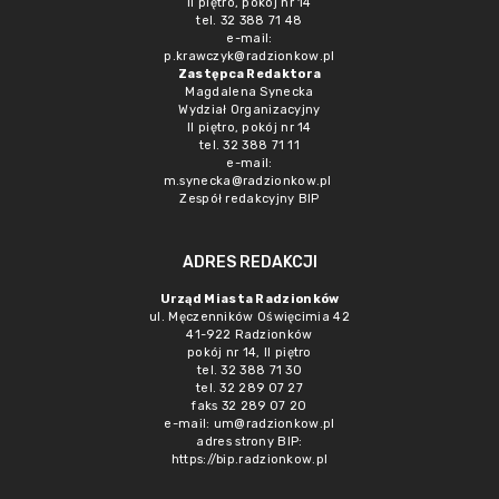
II piętro, pokój nr 14
tel. 32 388 71 48
e-mail:
p.krawczyk@radzionkow.pl
Zastępca Redaktora
Magdalena Synecka
Wydział Organizacyjny
II piętro, pokój nr 14
tel. 32 388 71 11
e-mail:
m.synecka@radzionkow.pl
Zespół redakcyjny BIP
ADRES REDAKCJI
Urząd Miasta Radzionków
ul. Męczenników Oświęcimia 42
41-922 Radzionków
pokój nr 14, II piętro
tel. 32 388 71 30
tel. 32 289 07 27
faks 32 289 07 20
e-mail:
um@radzionkow.pl
adres strony BIP:
https://bip.radzionkow.pl