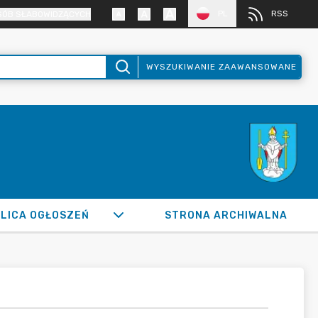
PL
RSS
SÓB SŁABOWIDZĄCYCH
WYSZUKIWANIE ZAAWANSOWANE
LICA OGŁOSZEŃ
STRONA ARCHIWALNA