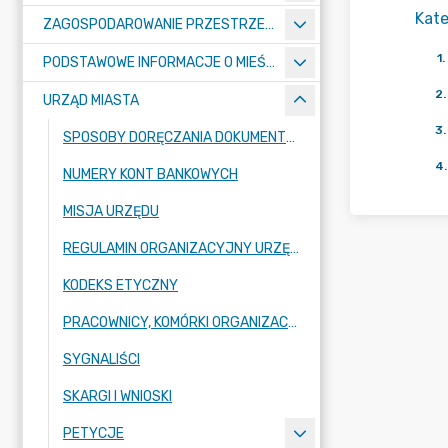
Kate
ZAGOSPODAROWANIE PRZESTRZENNE
1
.
PODSTAWOWE INFORMACJE O MIEŚCIE
2
.
URZĄD MIASTA
3
.
SPOSOBY DORĘCZANIA DOKUMENTÓW DO URZĘDU MIASTA RADZIONKÓW
4
.
NUMERY KONT BANKOWYCH
MISJA URZĘDU
REGULAMIN ORGANIZACYJNY URZĘDU
KODEKS ETYCZNY
PRACOWNICY, KOMÓRKI ORGANIZACYJNE URZĘDU
SYGNALIŚCI
SKARGI I WNIOSKI
PETYCJE