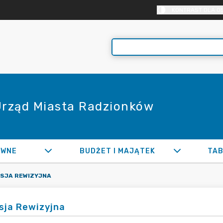
KONTRAST DLA O
 Urząd Miasta Radzionków
AWNE
BUDŻET I MAJĄTEK
TAB
ISJA REWIZYJNA
sja Rewizyjna