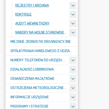
REJESTRY I ARCHIWA
KONTROLE
AUDYT WEWNĘTRZNY
NABORY NA WOLNE STANOWISKA PRACY
MIEJSKIE JEDNOSTKI ORGANIZACYJNE
SPÓŁKI PRAWA HANDLOWEGO Z UDZIAŁEM GMINY
NUMERY TELEFONÓW DO URZĘDU MIASTA, MIEJSKICH JEDNOSTEK ORGANIZACYJNYCH ORAZ SPÓŁEK PRAWA HANDLOWEGO Z UDZIAŁEM GMINY
DZIAŁALNOŚĆ LOBBINGOWA
OŚWIADCZENIA MAJĄTKOWE
OSTRZEŻENIA METEOROLOGICZNE O ZŁYM STANIE POWIETRZA I INNE
INFORMACJE URZĘDOWE
PROGRAMY I STRATEGIE