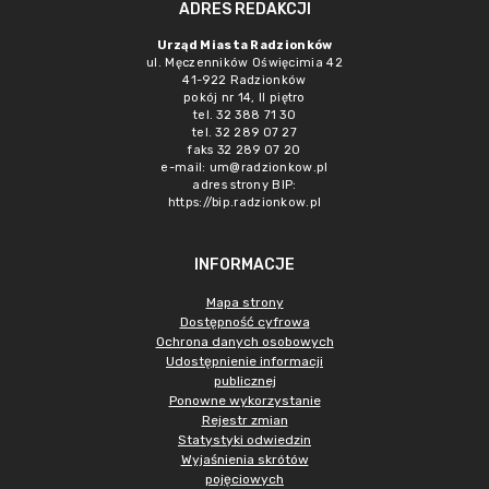
ADRES REDAKCJI
Urząd Miasta Radzionków
ul. Męczenników Oświęcimia 42
41-922 Radzionków
pokój nr 14, II piętro
tel. 32 388 71 30
tel. 32 289 07 27
faks 32 289 07 20
e-mail:
um@radzionkow.pl
adres strony BIP:
https://bip.radzionkow.pl
INFORMACJE
Mapa strony
Dostępność cyfrowa
Ochrona danych osobowych
Udostępnienie informacji
publicznej
Ponowne wykorzystanie
Rejestr zmian
Statystyki odwiedzin
Wyjaśnienia skrótów
pojęciowych