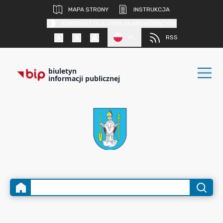
MAPA STRONY
INSTRUKCJA
KONTRAST DLA OSÓB SŁABOWIDZĄCYCH
PL
RSS
biuletyn
informacji publicznej