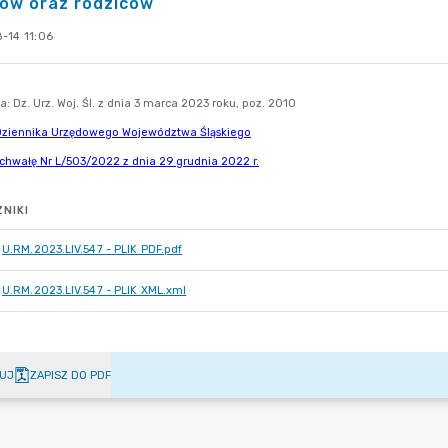
iów oraz rodziców
-14 11:06
NIKI
U.RM.2023.LIV.547 - PLIK PDF.pdf
U.RM.2023.LIV.547 - PLIK XML.xml
UJ
ZAPISZ DO PDF