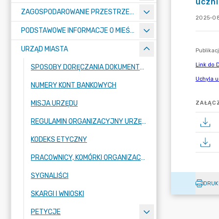
uczn
ZAGOSPODAROWANIE PRZESTRZENNE
2025-08
PODSTAWOWE INFORMACJE O MIEŚCIE
URZĄD MIASTA
SPOSOBY DORĘCZANIA DOKUMENTÓW DO URZĘDU MIASTA RADZIONKÓW
NUMERY KONT BANKOWYCH
MISJA URZĘDU
ZAŁĄCZ
REGULAMIN ORGANIZACYJNY URZĘDU
KODEKS ETYCZNY
PRACOWNICY, KOMÓRKI ORGANIZACYJNE URZĘDU
SYGNALIŚCI
DRUK
SKARGI I WNIOSKI
PETYCJE