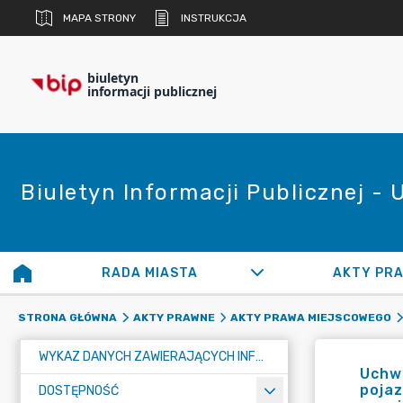
MAPA STRONY
INSTRUKCJA
biuletyn
informacji publicznej
Biuletyn Informacji Publicznej -
RADA MIASTA
AKTY PR
STRONA GŁÓWNA
AKTY PRAWNE
AKTY PRAWA MIEJSCOWEGO
WYKAZ DANYCH ZAWIERAJĄCYCH INFORMACJE O ŚRODOWISKU I JEGO OCHRONIE
Uchwa
pojaz
DOSTĘPNOŚĆ