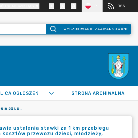
PL
RSS
SÓB SŁABOWIDZĄCYCH
WYSZUKIWANIE ZAAWANSOWANE
LICA OGŁOSZEŃ
STRONA ARCHIWALNA
UCHWAŁA NR LIV/547/2023 Z DNIA 23 LUTEGO 2023 R. W SPRAWIE USTALENIA STAWKI ZA 1 KM PRZEBIEGU POJAZDU, UWZGLĘDNIANEJ PRZY OBLICZANIU ZWROTU RODZICOM KOSZTÓW PRZEWOZU DZIECI, MŁODZIEŻY, UCZNIÓW ORAZ RODZICÓW
awie ustalenia stawki za 1 km przebiegu
m kosztów przewozu dzieci, młodzieży,