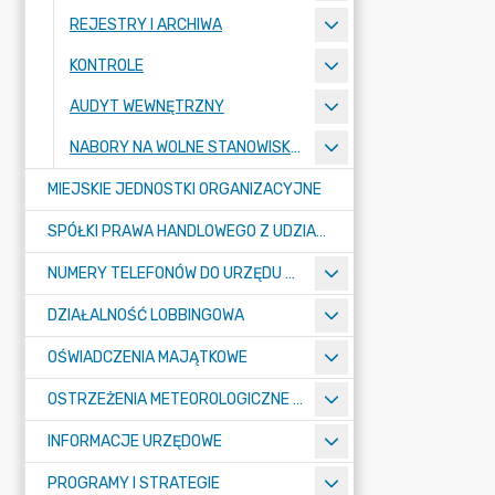
REJESTRY I ARCHIWA
KONTROLE
AUDYT WEWNĘTRZNY
NABORY NA WOLNE STANOWISKA PRACY
MIEJSKIE JEDNOSTKI ORGANIZACYJNE
SPÓŁKI PRAWA HANDLOWEGO Z UDZIAŁEM GMINY
NUMERY TELEFONÓW DO URZĘDU MIASTA, MIEJSKICH JEDNOSTEK ORGANIZACYJNYCH ORAZ SPÓŁEK PRAWA HANDLOWEGO Z UDZIAŁEM GMINY
DZIAŁALNOŚĆ LOBBINGOWA
OŚWIADCZENIA MAJĄTKOWE
OSTRZEŻENIA METEOROLOGICZNE O ZŁYM STANIE POWIETRZA I INNE
INFORMACJE URZĘDOWE
PROGRAMY I STRATEGIE