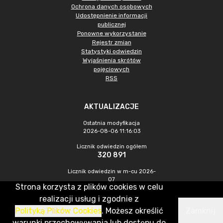
Ochrona danych osobowych
Udostępnienie informacji
publicznej
Ponowne wykorzystanie
Rejestr zmian
Statystyki odwiedzin
Wyjaśnienia skrótów
pojęciowych
RSS
AKTUALIZACJE
Ostatnia modyfikacja
2026-08-06 11:16:03
Licznik odwiedzin ogółem
320 891
Licznik odwiedzin w m-cu 2026-
07
Strona korzysta z plików cookies w celu
950
realizacji usług i zgodnie z
Polityką Plików Cookies
. Możesz określić
Zamknij
CMS & Hosting: Nefeni Sp. z o.o.
warunki przechowywania lub dostępu do