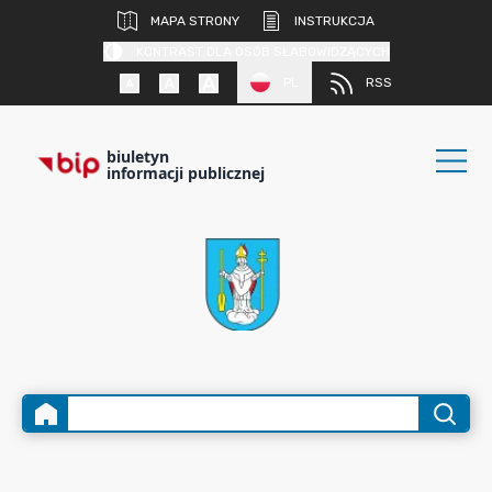
MAPA STRONY
INSTRUKCJA
KONTRAST DLA OSÓB SŁABOWIDZĄCYCH
PL
RSS
biuletyn
informacji publicznej