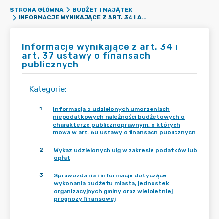
STRONA GŁÓWNA
BUDŻET I MAJĄTEK
INFORMACJE WYNIKAJĄCE Z ART. 34 I ART. 37 USTAWY O FINANSACH PUBLICZNYCH
Informacje wynikające z art. 34 i
art. 37 ustawy o finansach
publicznych
Kategorie
:
1
.
Informacja o udzielonych umorzeniach
niepodatkowych należności budżetowych o
charakterze publicznoprawnym, o których
mowa w art. 60 ustawy o finansach publicznych
2
.
Wykaz udzielonych ulg w zakresie podatków lub
opłat
3
.
Sprawozdania i informacje dotyczące
wykonania budżetu miasta, jednostek
organizacyjnych gminy oraz wieloletniej
prognozy finansowej