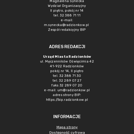
Magdalena Synecka
Wydział Organizacyjny
II piętro, pokój nr 14
tel. 32 388 71 11
e-mail:
m.synecka@radzionkow.pl
Zespół redakcyjny BIP
ADRES REDAKCJI
Urząd Miasta Radzionków
ul. Męczenników Oświęcimia 42
41-922 Radzionków
pokój nr 14, II piętro
tel. 32 388 71 30
tel. 32 289 07 27
faks 32 289 07 20
e-mail:
um@radzionkow.pl
adres strony BIP:
https://bip.radzionkow.pl
INFORMACJE
Mapa strony
Dostępność cyfrowa