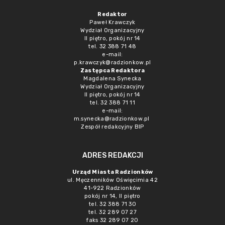
Redaktor
Paweł Krawczyk
Wydział Organizacyjny
II piętro, pokój nr 14
tel. 32 388 71 48
e-mail:
p.krawczyk@radzionkow.pl
Zastępca Redaktora
Magdalena Synecka
Wydział Organizacyjny
II piętro, pokój nr 14
tel. 32 388 71 11
e-mail:
m.synecka@radzionkow.pl
Zespół redakcyjny BIP
ADRES REDAKCJI
Urząd Miasta Radzionków
ul. Męczenników Oświęcimia 42
41-922 Radzionków
pokój nr 14, II piętro
tel. 32 388 71 30
tel. 32 289 07 27
faks 32 289 07 20