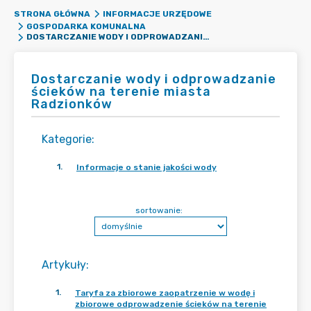
STRONA GŁÓWNA
INFORMACJE URZĘDOWE
GOSPODARKA KOMUNALNA
DOSTARCZANIE WODY I ODPROWADZANIE ŚCIEKÓW NA TERENIE MIASTA RADZIONKÓW
Dostarczanie wody i odprowadzanie
ścieków na terenie miasta
Radzionków
Kategorie
:
1
.
Informacje o stanie jakości wody
sortowanie:
Artykuły
:
1
.
Taryfa za zbiorowe zaopatrzenie w wodę i
zbiorowe odprowadzenie ścieków na terenie