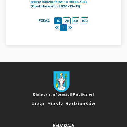
gminy Radzionków na okres 3 lat
(Opublikowano: 2024-12-31)
POKAŻ
:
10
25
50
100
1
Biuletyn Informacji Publicznej
Urząd Miasta Radzionków
REDAKCJA