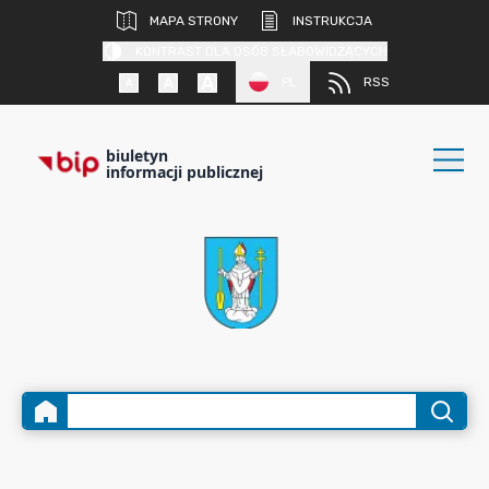
MAPA STRONY
INSTRUKCJA
KONTRAST DLA OSÓB SŁABOWIDZĄCYCH
PL
RSS
biuletyn
informacji publicznej