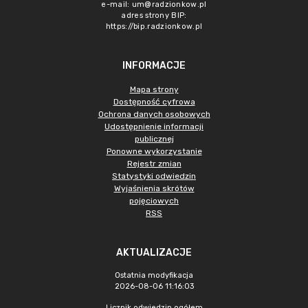
e-mail:
um@radzionkow.pl
adres strony BIP:
https://bip.radzionkow.pl
INFORMACJE
Mapa strony
Dostępność cyfrowa
Ochrona danych osobowych
Udostępnienie informacji
publicznej
Ponowne wykorzystanie
Rejestr zmian
Statystyki odwiedzin
Wyjaśnienia skrótów
pojęciowych
RSS
AKTUALIZACJE
Ostatnia modyfikacja
2026-08-06 11:16:03
Licznik odwiedzin ogółem