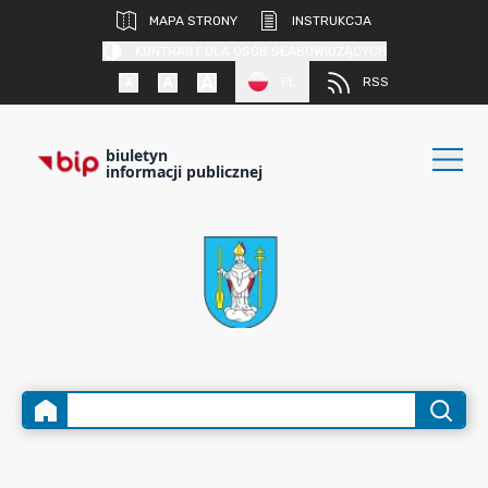
MAPA STRONY
INSTRUKCJA
KONTRAST DLA OSÓB SŁABOWIDZĄCYCH
PL
RSS
biuletyn
informacji publicznej