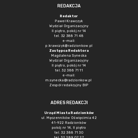
REDAKCJA
Redaktor
Paweł Krawczyk
Wydział Organizacyjny
II piętro, pokój nr 14
tel. 32 388 71 48
e-mail:
p.krawczyk@radzionkow.pl
Zastępca Redaktora
Magdalena Synecka
Wydział Organizacyjny
II piętro, pokój nr 14
tel. 32 388 71 11
e-mail:
m.synecka@radzionkow.pl
Zespół redakcyjny BIP
ADRES REDAKCJI
Urząd Miasta Radzionków
ul. Męczenników Oświęcimia 42
41-922 Radzionków
pokój nr 14, II piętro
tel. 32 388 71 30
tel. 32 289 07 27