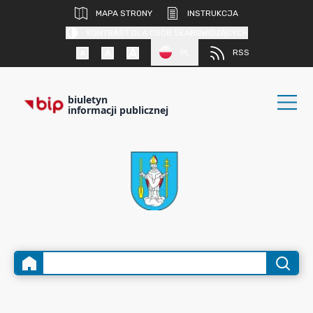
MAPA STRONY
INSTRUKCJA
KONTRAST DLA OSÓB SŁABOWIDZĄCYCH
PL
RSS
biuletyn
informacji publicznej