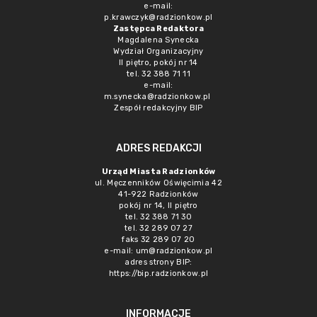
e-mail:
p.krawczyk@radzionkow.pl
Zastępca Redaktora
Magdalena Synecka
Wydział Organizacyjny
II piętro, pokój nr 14
tel. 32 388 71 11
e-mail:
m.synecka@radzionkow.pl
Zespół redakcyjny BIP
ADRES REDAKCJI
Urząd Miasta Radzionków
ul. Męczenników Oświęcimia 42
41-922 Radzionków
pokój nr 14, II piętro
tel. 32 388 71 30
tel. 32 289 07 27
faks 32 289 07 20
e-mail:
um@radzionkow.pl
adres strony BIP:
https://bip.radzionkow.pl
INFORMACJE