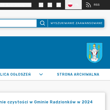
PL
RSS
SÓB SŁABOWIDZĄCYCH
WYSZUKIWANIE ZAAWANSOWANE
LICA OGŁOSZEŃ
STRONA ARCHIWALNA
anie czystości w Gminie Radzionków w 2024