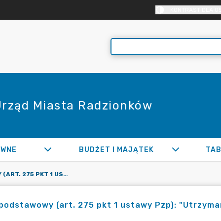
KONTRAST DLA O
 Urząd Miasta Radzionków
AWNE
BUDŻET I MAJĄTEK
TAB
TRYB PODSTAWOWY (ART. 275 PKT 1 USTAWY PZP): "UTRZYMANIE CZYSTOŚCI W GMINIE RADZIONKÓW W 2024 ROKU"
podstawowy (art. 275 pkt 1 ustawy Pzp): "Utrzym