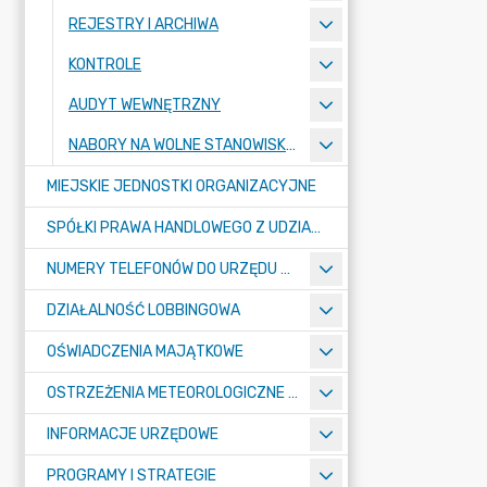
REJESTRY I ARCHIWA
KONTROLE
AUDYT WEWNĘTRZNY
NABORY NA WOLNE STANOWISKA PRACY
MIEJSKIE JEDNOSTKI ORGANIZACYJNE
SPÓŁKI PRAWA HANDLOWEGO Z UDZIAŁEM GMINY
NUMERY TELEFONÓW DO URZĘDU MIASTA, MIEJSKICH JEDNOSTEK ORGANIZACYJNYCH ORAZ SPÓŁEK PRAWA HANDLOWEGO Z UDZIAŁEM GMINY
DZIAŁALNOŚĆ LOBBINGOWA
OŚWIADCZENIA MAJĄTKOWE
OSTRZEŻENIA METEOROLOGICZNE O ZŁYM STANIE POWIETRZA I INNE
INFORMACJE URZĘDOWE
PROGRAMY I STRATEGIE