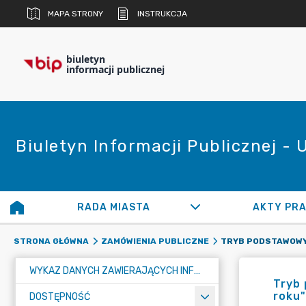
MAPA STRONY
INSTRUKCJA
biuletyn
informacji publicznej
Biuletyn Informacji Publicznej -
RADA MIASTA
AKTY PR
STRONA GŁÓWNA
ZAMÓWIENIA PUBLICZNE
WYKAZ DANYCH ZAWIERAJĄCYCH INFORMACJE O ŚRODOWISKU I JEGO OCHRONIE
Tryb 
roku"
DOSTĘPNOŚĆ