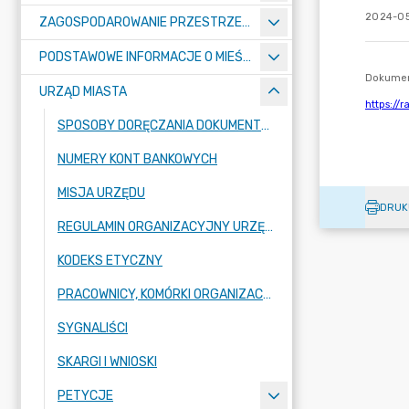
2024-05
ZAGOSPODAROWANIE PRZESTRZENNE
PODSTAWOWE INFORMACJE O MIEŚCIE
URZĄD MIASTA
SPOSOBY DORĘCZANIA DOKUMENTÓW DO URZĘDU MIASTA RADZIONKÓW
NUMERY KONT BANKOWYCH
MISJA URZĘDU
DRUK
REGULAMIN ORGANIZACYJNY URZĘDU
KODEKS ETYCZNY
PRACOWNICY, KOMÓRKI ORGANIZACYJNE URZĘDU
SYGNALIŚCI
SKARGI I WNIOSKI
PETYCJE