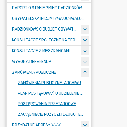
RAPORT O STANIE GMINY RADZIONKÓW
OBYWATELSKA INICJATYWA UCHWAŁODAWCZA
RADZIONKOWSKI BUDŻET OBYWATELSKI
KONSULTACJE SPOŁECZNE NA TERENIE MIASTA RADZIONKÓW
KONSULTACJE Z MIESZKAŃCAMI
WYBORY, REFERENDA
ZAMÓWIENIA PUBLICZNE
ZAMÓWIENIA PUBLICZNE (ARCHIWUM BIP)
PLAN POSTĘPOWAŃ O UDZIELENIE ZAMÓWIEŃ PUBLICZNYCH
POSTĘPOWANIA PRZETARGOWE
ZACIĄGNIĘCIE POŻYCZKI DŁUGOTERMINOWEJ DLA GMINY RADZIONKÓW W KWOCIE 15.000.000,00 ZŁ NA FINANSOWANIE PLANOWANEGO DEFICYTU BUDŻETU MIASTA ORAZ NA SPŁATĘ WCZEŚNIEJ ZACIĄGNIĘTYCH KREDYTÓW I POŻYCZKI
PRZYDATNE ADRESY WWW