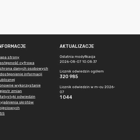
INFORMACJE
AKTUALIZACJE
Ostatnia modyfikacja
apa strony
2026-08-07 10:08:37
ostępność cyfrowa
chrona danych osobowych
Licznik odwiedzin ogółem
dostępnienie informacji
320 985
ublicznej
onowne wykorzystanie
Licznik odwiedzin w m-cu 2026-
ejestr zmian
07
tatystyki odwiedzin
1 044
yjaśnienia skrótów
ojęciowych
SS