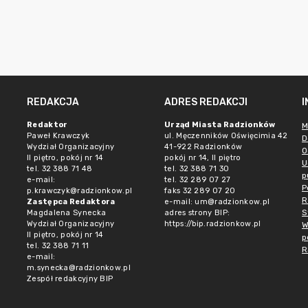
REDAKCJA
ADRES REDAKCJI
Redaktor
Urząd Miasta Radzionków
M
Paweł Krawczyk
ul. Męczenników Oświęcimia 42
D
Wydział Organizacyjny
41-922 Radzionków
O
II piętro, pokój nr 14
pokój nr 14, II piętro
U
tel. 32 388 71 48
tel. 32 388 71 30
p
e-mail:
tel. 32 289 07 27
P
p.krawczyk@radzionkow.pl
faks 32 289 07 20
R
Zastępca Redaktora
e-mail:
um@radzionkow.pl
S
Magdalena Synecka
adres strony BIP:
Wydział Organizacyjny
https://bip.radzionkow.pl
W
II piętro, pokój nr 14
p
tel. 32 388 71 11
R
e-mail:
m.synecka@radzionkow.pl
Zespół redakcyjny BIP