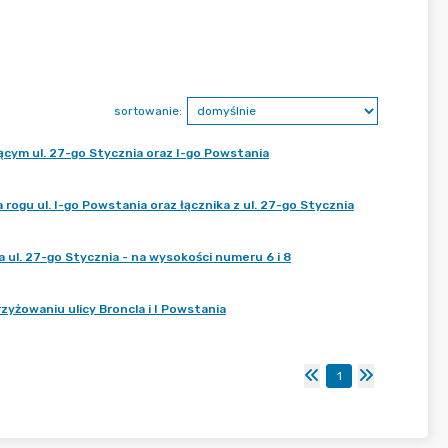
sortowanie:
ącym ul. 27-go Stycznia oraz I-go Powstania
ogu ul. I-go Powstania oraz łącznika z ul. 27-go Stycznia
ul. 27-go Stycznia - na wysokości numeru 6 i 8
yżowaniu ulicy Broncla i I Powstania
1