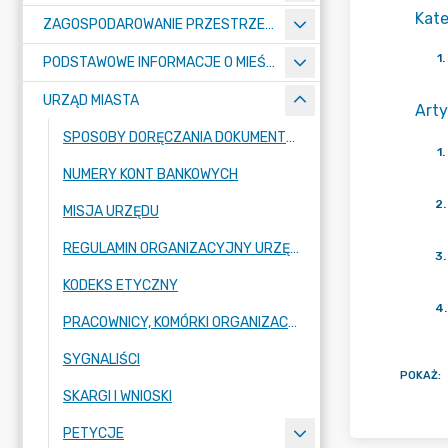
Kate
ZAGOSPODAROWANIE PRZESTRZENNE
1
.
PODSTAWOWE INFORMACJE O MIEŚCIE
URZĄD MIASTA
Arty
SPOSOBY DORĘCZANIA DOKUMENTÓW DO URZĘDU MIASTA RADZIONKÓW
1
.
NUMERY KONT BANKOWYCH
2
.
MISJA URZĘDU
REGULAMIN ORGANIZACYJNY URZĘDU
3
.
KODEKS ETYCZNY
4
.
PRACOWNICY, KOMÓRKI ORGANIZACYJNE URZĘDU
SYGNALIŚCI
POKAŻ
:
SKARGI I WNIOSKI
PETYCJE