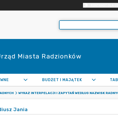
KONTRAST DLA O
 Urząd Miasta Radzionków
AWNE
BUDŻET I MAJĄTEK
TAB
RADNYCH
WYKAZ INTERPELACJI I ZAPYTAŃ WEDŁUG NAZWISK RADNY
diusz Jania