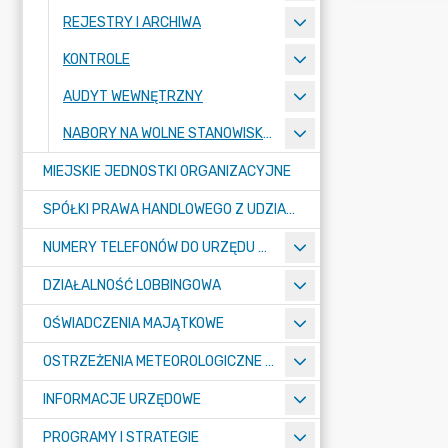
REJESTRY I ARCHIWA
KONTROLE
AUDYT WEWNĘTRZNY
NABORY NA WOLNE STANOWISKA PRACY
MIEJSKIE JEDNOSTKI ORGANIZACYJNE
SPÓŁKI PRAWA HANDLOWEGO Z UDZIAŁEM GMINY
NUMERY TELEFONÓW DO URZĘDU MIASTA, MIEJSKICH JEDNOSTEK ORGANIZACYJNYCH ORAZ SPÓŁEK PRAWA HANDLOWEGO Z UDZIAŁEM GMINY
DZIAŁALNOŚĆ LOBBINGOWA
OŚWIADCZENIA MAJĄTKOWE
OSTRZEŻENIA METEOROLOGICZNE O ZŁYM STANIE POWIETRZA I INNE
INFORMACJE URZĘDOWE
PROGRAMY I STRATEGIE