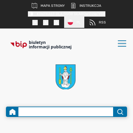
MAPA STRONY
INSTRUKCJA
KONTRAST DLA OSÓB SŁABOWIDZĄCYCH
PL
RSS
biuletyn
informacji publicznej