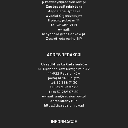
p.krawczyk@radzionkow.pl
Zastępca Redaktora
Magdalena Synecka
Wydział Organizacyjny
II piętro, pokój nr 14
tel. 32 388 71 11
e-mail:
m.synecka@radzionkow.pl
Zespół redakcyjny BIP
ADRES REDAKCJI
Urząd Miasta Radzionków
ul. Męczenników Oświęcimia 42
41-922 Radzionków
pokój nr 14, II piętro
tel. 32 388 71 30
tel. 32 289 07 27
faks 32 289 07 20
e-mail:
um@radzionkow.pl
adres strony BIP:
https://bip.radzionkow.pl
INFORMACJE