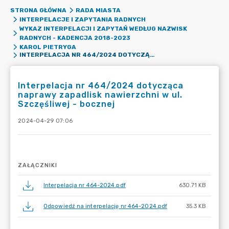
STRONA GŁÓWNA
RADA MIASTA
INTERPELACJE I ZAPYTANIA RADNYCH
WYKAZ INTERPELACJI I ZAPYTAŃ WEDŁUG NAZWISK
RADNYCH - KADENCJA 2018-2023
KAROL PIETRYGA
INTERPELACJA NR 464/2024 DOTYCZĄCA NAPRAWY ZAPADLISK NAWIERZCHNI W UL. SZCZĘŚLIWEJ - BOCZNEJ
Interpelacja nr 464/2024 dotycząca
naprawy zapadlisk nawierzchni w ul.
Szczęśliwej - bocznej
2024-04-29 07:06
ZAŁĄCZNIKI
Interpelacja nr 464-2024.pdf
630.71 KB
Odpowiedź na interpelację nr 464-2024.pdf
35.3 KB