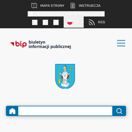
MAPA STRONY
INSTRUKCJA
KONTRAST DLA OSÓB SŁABOWIDZĄCYCH
PL
RSS
biuletyn
informacji publicznej