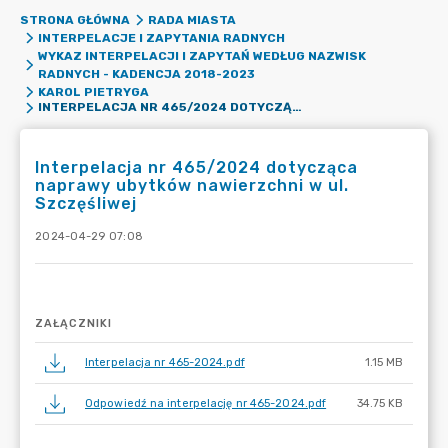
STRONA GŁÓWNA
RADA MIASTA
INTERPELACJE I ZAPYTANIA RADNYCH
WYKAZ INTERPELACJI I ZAPYTAŃ WEDŁUG NAZWISK
RADNYCH - KADENCJA 2018-2023
KAROL PIETRYGA
INTERPELACJA NR 465/2024 DOTYCZĄCA NAPRAWY UBYTKÓW NAWIERZCHNI W UL. SZCZĘŚLIWEJ
Interpelacja nr 465/2024 dotycząca
naprawy ubytków nawierzchni w ul.
Szczęśliwej
2024-04-29 07:08
ZAŁĄCZNIKI
Interpelacja nr 465-2024.pdf
1.15 MB
Odpowiedź na interpelację nr 465-2024.pdf
34.75 KB