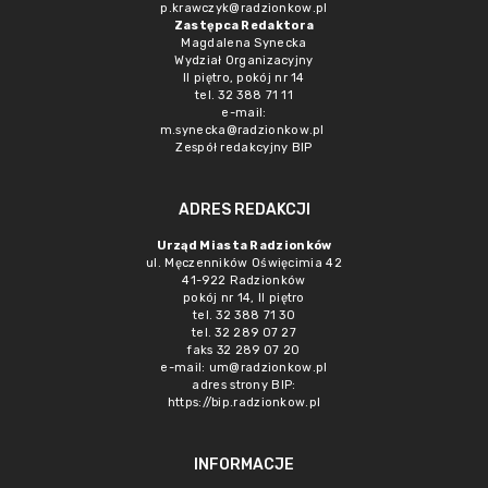
p.krawczyk@radzionkow.pl
Zastępca Redaktora
Magdalena Synecka
Wydział Organizacyjny
II piętro, pokój nr 14
tel. 32 388 71 11
e-mail:
m.synecka@radzionkow.pl
Zespół redakcyjny BIP
ADRES REDAKCJI
Urząd Miasta Radzionków
ul. Męczenników Oświęcimia 42
41-922 Radzionków
pokój nr 14, II piętro
tel. 32 388 71 30
tel. 32 289 07 27
faks 32 289 07 20
e-mail:
um@radzionkow.pl
adres strony BIP:
https://bip.radzionkow.pl
INFORMACJE