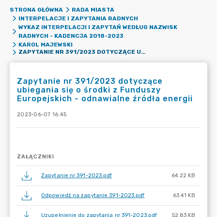
STRONA GŁÓWNA
RADA MIASTA
INTERPELACJE I ZAPYTANIA RADNYCH
WYKAZ INTERPELACJI I ZAPYTAŃ WEDŁUG NAZWISK
RADNYCH - KADENCJA 2018-2023
KAROL MAJEWSKI
ZAPYTANIE NR 391/2023 DOTYCZĄCE UBIEGANIA SIĘ O ŚRODKI Z FUNDUSZY EUROPEJSKICH - ODNAWIALNE ŹRÓDŁA ENERGII
Zapytanie nr 391/2023 dotyczące
ubiegania się o środki z Funduszy
Europejskich - odnawialne źródła energii
2023-06-07 16:45
ZAŁĄCZNIKI
Zapytanie nr 391-2023.pdf
64.22 KB
Odpowiedź na zapytanie 391-2023.pdf
63.41 KB
Uzupełnienie do zapytania nr 391-2023.pdf
52.83 KB