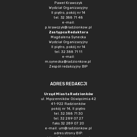
Paweł Krawczyk
Wydział Organizacyjny
II piętro, pokój nr 14
tel. 32 388 71 48
e-mail:
p.krawczyk@radzionkow.pl
Zastępca Redaktora
Magdalena Synecka
Wydział Organizacyjny
II piętro, pokój nr 14
tel. 32 388 71 11
e-mail:
m.synecka@radzionkow.pl
Zespół redakcyjny BIP
ADRES REDAKCJI
Urząd Miasta Radzionków
ul. Męczenników Oświęcimia 42
41-922 Radzionków
pokój nr 14, II piętro
tel. 32 388 71 30
tel. 32 289 07 27
faks 32 289 07 20
e-mail:
um@radzionkow.pl
adres strony BIP: