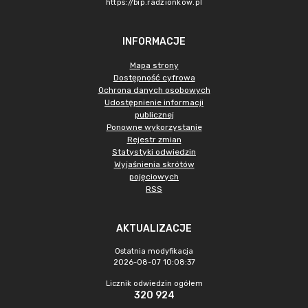
https://bip.radzionkow.pl
INFORMACJE
Mapa strony
Dostępność cyfrowa
Ochrona danych osobowych
Udostępnienie informacji
publicznej
Ponowne wykorzystanie
Rejestr zmian
Statystyki odwiedzin
Wyjaśnienia skrótów
pojęciowych
RSS
AKTUALIZACJE
Ostatnia modyfikacja
2026-08-07 10:08:37
Licznik odwiedzin ogółem
320 924