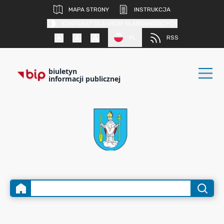
MAPA STRONY
INSTRUKCJA
KONTRAST DLA OSÓB SŁABOWIDZĄCYCH
PL
RSS
biuletyn
informacji publicznej