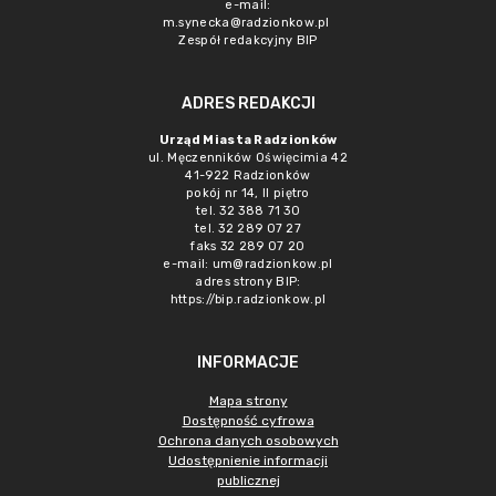
e-mail:
m.synecka@radzionkow.pl
Zespół redakcyjny BIP
ADRES REDAKCJI
Urząd Miasta Radzionków
ul. Męczenników Oświęcimia 42
41-922 Radzionków
pokój nr 14, II piętro
tel. 32 388 71 30
tel. 32 289 07 27
faks 32 289 07 20
e-mail:
um@radzionkow.pl
adres strony BIP:
https://bip.radzionkow.pl
INFORMACJE
Mapa strony
Dostępność cyfrowa
Ochrona danych osobowych
Udostępnienie informacji
publicznej