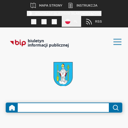
MAPA STRONY
INSTRUKCJA
KONTRAST DLA OSÓB SŁABOWIDZĄCYCH
PL
RSS
biuletyn
informacji publicznej