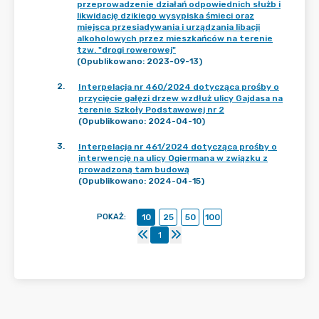
przeprowadzenie działań odpowiednich służb i
likwidację dzikiego wysypiska śmieci oraz
miejsca przesiadywania i urządzania libacji
alkoholowych przez mieszkańców na terenie
tzw. "drogi rowerowej"
(Opublikowano: 2023-09-13)
2
.
Interpelacja nr 460/2024 dotycząca prośby o
przycięcie gałęzi drzew wzdłuż ulicy Gajdasa na
terenie Szkoły Podstawowej nr 2
(Opublikowano: 2024-04-10)
3
.
Interpelacja nr 461/2024 dotycząca prośby o
interwencję na ulicy Ogiermana w związku z
prowadzoną tam budową
(Opublikowano: 2024-04-15)
POKAŻ
:
10
25
50
100
1