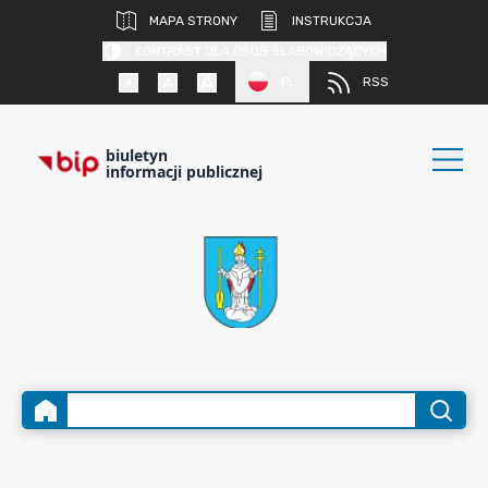
MAPA STRONY
INSTRUKCJA
KONTRAST DLA OSÓB SŁABOWIDZĄCYCH
PL
RSS
biuletyn
informacji publicznej