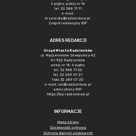
II piętro, pokój nr 14
tel. 32 388 71 11
e-mail:
m.synecka@radzionkow.pl
Zespół redakcyjny BIP
ADRES REDAKCJI
Urząd Miasta Radzionków
ul. Męczenników Oświęcimia 42
41-922 Radzionków
pokój nr 14, II piętro
tel. 32 388 71 30
tel. 32 289 07 27
faks 32 289 07 20
e-mail:
um@radzionkow.pl
adres strony BIP:
https://bip.radzionkow.pl
INFORMACJE
Mapa strony
Dostępność cyfrowa
Ochrona danych osobowych