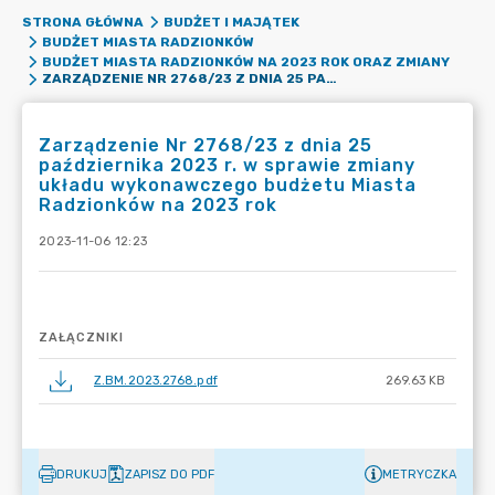
STRONA GŁÓWNA
BUDŻET I MAJĄTEK
BUDŻET MIASTA RADZIONKÓW
BUDŻET MIASTA RADZIONKÓW NA 2023 ROK ORAZ ZMIANY
ZARZĄDZENIE NR 2768/23 Z DNIA 25 PAŹDZIERNIKA 2023 R. W SPRAWIE ZMIANY UKŁADU WYKONAWCZEGO BUDŻETU MIASTA RADZIONKÓW NA 2023 ROK
Zarządzenie Nr 2768/23 z dnia 25
października 2023 r. w sprawie zmiany
układu wykonawczego budżetu Miasta
Radzionków na 2023 rok
2023-11-06 12:23
ZAŁĄCZNIKI
Z.BM.2023.2768.pdf
269.63 KB
DRUKUJ
ZAPISZ DO PDF
METRYCZKA