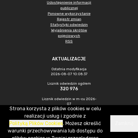
Udostępnienie informacji
publicznej
Ponowne wykorzystanie
Rejestr zmian
Statystyki odwiedzin
Wyjaśnienia skrótów
pojęciowych
RSS
AKTUALIZACJE
Ostatnia modyfikacja
2026-08-07 10:08:37
Licznik odwiedzin ogółem
320 976
Licznik odwiedzin w m-cu 2026-
07
Strona korzysta z plików cookies w celu
1 035
realizacji usług i zgodnie z
Polityką Plików Cookies
. Możesz określić
Zamknij
CMS & Hosting: Nefeni Sp. z o.o.
warunki przechowywania lub dostępu do