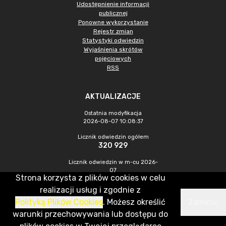
Udostępnienie informacji
publicznej
Ponowne wykorzystanie
Rejestr zmian
Statystyki odwiedzin
Wyjaśnienia skrótów
pojęciowych
RSS
AKTUALIZACJE
Ostatnia modyfikacja
2026-08-07 10:08:37
Licznik odwiedzin ogółem
320 929
Licznik odwiedzin w m-cu 2026-
07
Strona korzysta z plików cookies w celu
988
realizacji usług i zgodnie z
Polityką Plików Cookies
. Możesz określić
Zamknij
CMS & Hosting: Nefeni Sp. z o.o.
warunki przechowywania lub dostępu do