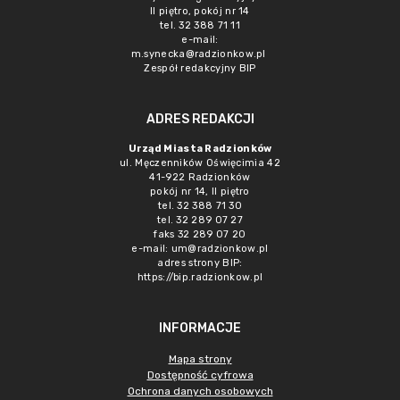
II piętro, pokój nr 14
tel. 32 388 71 11
e-mail:
m.synecka@radzionkow.pl
Zespół redakcyjny BIP
ADRES REDAKCJI
Urząd Miasta Radzionków
ul. Męczenników Oświęcimia 42
41-922 Radzionków
pokój nr 14, II piętro
tel. 32 388 71 30
tel. 32 289 07 27
faks 32 289 07 20
e-mail:
um@radzionkow.pl
adres strony BIP:
https://bip.radzionkow.pl
INFORMACJE
Mapa strony
Dostępność cyfrowa
Ochrona danych osobowych