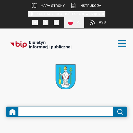
MAPA STRONY
INSTRUKCJA
KONTRAST DLA OSÓB SŁABOWIDZĄCYCH
PL
RSS
biuletyn
informacji publicznej