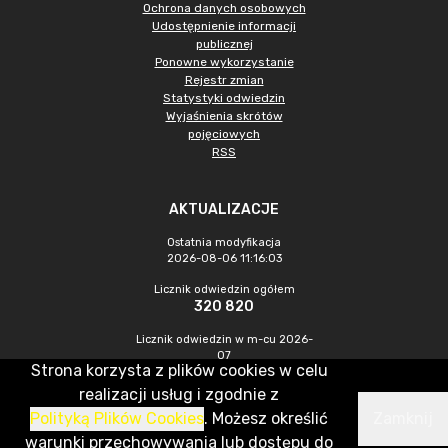
Ochrona danych osobowych
Udostępnienie informacji
publicznej
Ponowne wykorzystanie
Rejestr zmian
Statystyki odwiedzin
Wyjaśnienia skrótów
pojęciowych
RSS
AKTUALIZACJE
Ostatnia modyfikacja
2026-08-06 11:16:03
Licznik odwiedzin ogółem
320 820
Licznik odwiedzin w m-cu 2026-
07
Strona korzysta z plików cookies w celu
879
realizacji usług i zgodnie z
Polityką Plików Cookies
. Możesz określić
Zamknij
CMS & Hosting: Nefeni Sp. z o.o.
warunki przechowywania lub dostępu do