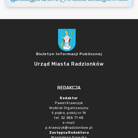
Biuletyn Informacji Publicznej
Urząd Miasta Radzionków
REDAKCJA
Redaktor
Paweł Krawczyk
Wydział Organizacyjny
II piętro, pokój nr 14
tel. 32 388 71 48
e-mail:
p.krawczyk@radzionkow.pl
Zastępca Redaktora
Magdalena Synecka