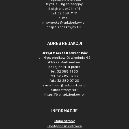
Wydział Organizacyjny
II piętro, pokój nr 14
tel. 32 388 71 11
e-mail:
m.synecka@radzionkow.pl
Zespół redakcyjny BIP
ADRES REDAKCJI
Urząd Miasta Radzionków
ul. Męczenników Oświęcimia 42
41-922 Radzionków
pokój nr 14, II piętro
tel. 32 388 71 30
tel. 32 289 07 27
faks 32 289 07 20
e-mail:
um@radzionkow.pl
adres strony BIP:
https://bip.radzionkow.pl
INFORMACJE
Mapa strony
Dostępność cyfrowa