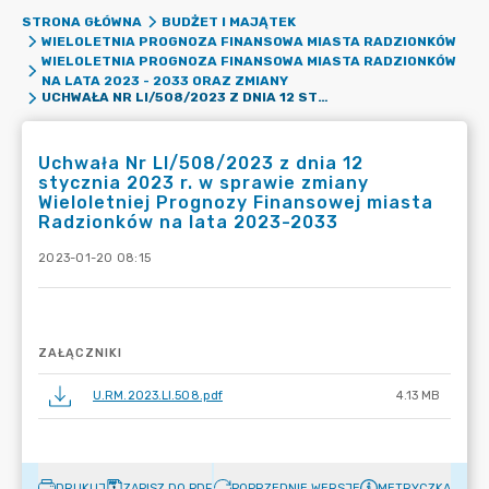
STRONA GŁÓWNA
BUDŻET I MAJĄTEK
WIELOLETNIA PROGNOZA FINANSOWA MIASTA RADZIONKÓW
WIELOLETNIA PROGNOZA FINANSOWA MIASTA RADZIONKÓW
NA LATA 2023 - 2033 ORAZ ZMIANY
UCHWAŁA NR LI/508/2023 Z DNIA 12 STYCZNIA 2023 R. W SPRAWIE ZMIANY WIELOLETNIEJ PROGNOZY FINANSOWEJ MIASTA RADZIONKÓW NA LATA 2023-2033
Uchwała Nr LI/508/2023 z dnia 12
stycznia 2023 r. w sprawie zmiany
Wieloletniej Prognozy Finansowej miasta
Radzionków na lata 2023-2033
2023-01-20 08:15
ZAŁĄCZNIKI
U.RM.2023.LI.508.pdf
4.13 MB
DRUKUJ
ZAPISZ DO PDF
POPRZEDNIE WERSJE
METRYCZKA