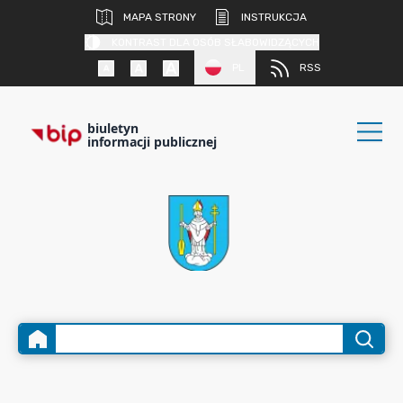
MAPA STRONY
INSTRUKCJA
KONTRAST DLA OSÓB SŁABOWIDZĄCYCH
PL
RSS
biuletyn
informacji publicznej